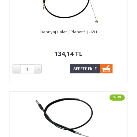
Debriyaj Halatı [ Planet 5 ] - IZH
134,14
TL
% 30