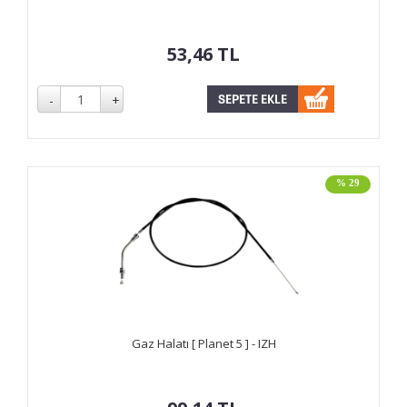
53,46
TL
% 29
Gaz Halatı [ Planet 5 ] - IZH