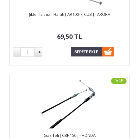
Jikle ''Isıtma'' Halatı [ AR100-7, CUB ] - ARORA
69,50
TL
% 19
Gaz Teli [ CBF 150 ] - HONDA