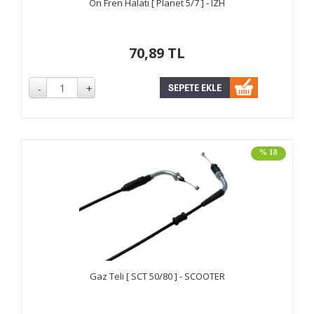
Ön Fren Halatı [ Planet 5/7 ] - IZH
70,89
TL
% 18
Gaz Teli [ SCT 50/80 ] - SCOOTER