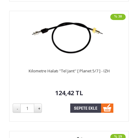
% 30
Kilometre Halatı ''Tel Jant'' [ Planet 5/7 ] - IZH
124,42
TL
% 19