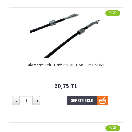
% 22
Kilometre Teli [ Drift, KN, XF, Lion ] - MONDİAL
60,75
TL
% 26