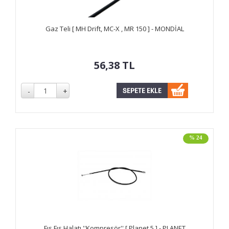
Gaz Teli [ MH Drift, MC-X , MR 150 ] - MONDİAL
56,38
TL
% 24
Fıs Fıs Halatı ''Kompresör'' [ Planet 5 ] - PLANET