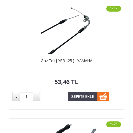
% 17
Gaz Teli [ YBR 125 ] - YAMAHA
53,46
TL
% 23