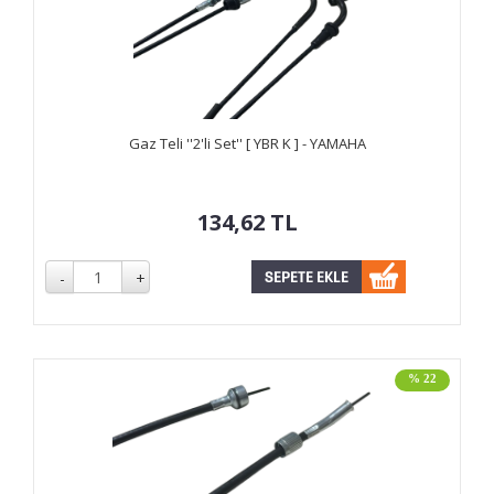
Gaz Teli ''2'li Set'' [ YBR K ] - YAMAHA
134,62
TL
% 22