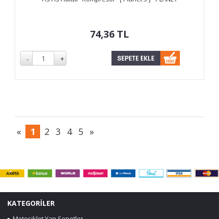
74,36
TL
«
1
2
3
4
5
»
KATEGORİLER
Motosiklet Yan Sepetler