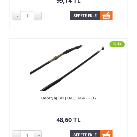
99,14
TL
% 33
Debriyaj Teli [ UAG, AGK ] - CG
48,60
TL