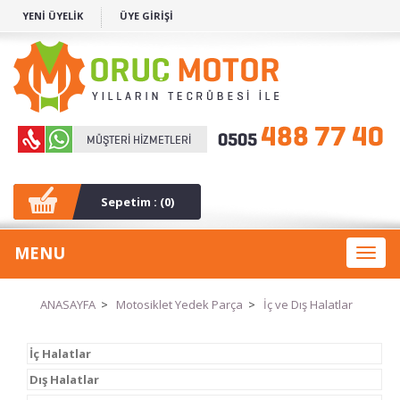
YENİ ÜYELİK
ÜYE GİRİŞİ
Sepetim : (
0
)
MENU
Toggl
naviga
ANASAYFA
>
Motosiklet Yedek Parça
>
İç ve Dış Halatlar
İç Halatlar
Dış Halatlar