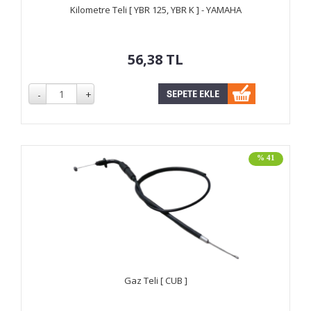
Kilometre Teli [ YBR 125, YBR K ] - YAMAHA
56,38
TL
% 41
Gaz Teli [ CUB ]