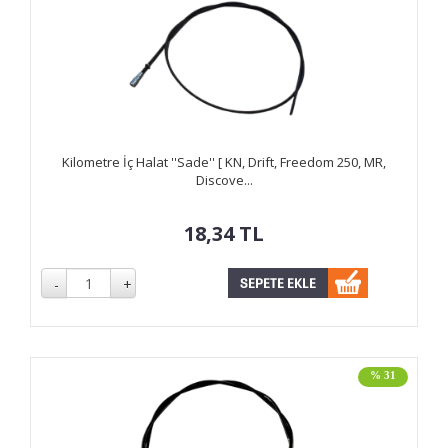
Kilometre İç Halat ''Sade'' [ KN, Drift, Freedom 250, MR,
Discove...
18,34
TL
% 31