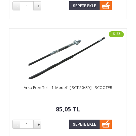
% 22
Arka Fren Teli ''1. Model'' [ SCT 50/80 ] - SCOOTER
85,05
TL