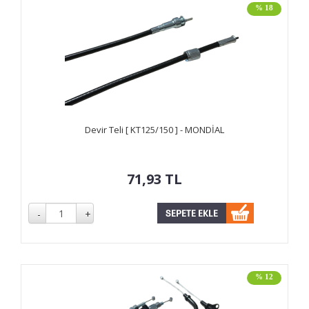
% 18
Devir Teli [ KT125/150 ] - MONDİAL
71,93
TL
% 12