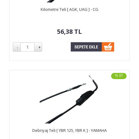
Kilometre Teli [ AGK, UAG ] - CG
56,38
TL
% 17
Debriyaj Teli [ YBR 125, YBR K ] - YAMAHA