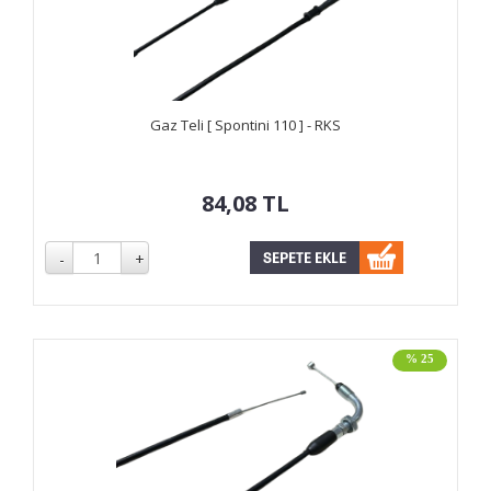
Gaz Teli [ Spontini 110 ] - RKS
84,08
TL
% 25