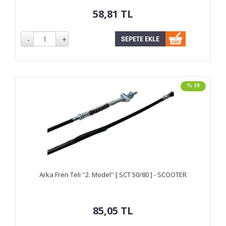
58,81
TL
% 19
Arka Fren Teli ''2. Model'' [ SCT 50/80 ] - SCOOTER
85,05
TL