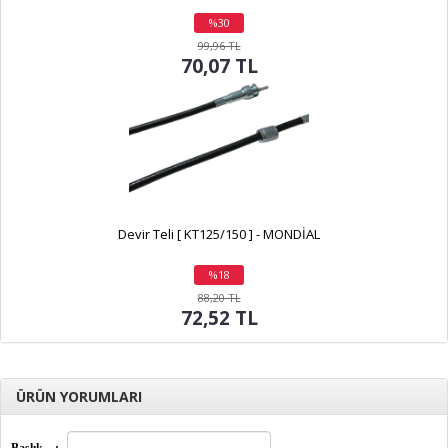
%30
indirim
99,96 TL
70,07 TL
Devir Teli [ KT125/150 ] - MONDİAL
%18
indirim
88,20 TL
72,52 TL
ÜRÜN YORUMLARI