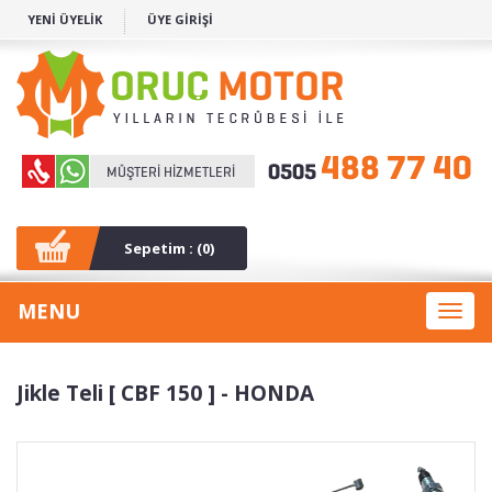
YENİ ÜYELİK
ÜYE GİRİŞİ
Sepetim : (
0
)
MENU
Toggl
naviga
Jikle Teli [ CBF 150 ] - HONDA