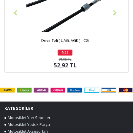
ir Teli [ UAG, AGK ] - CG
Devir Teli [ CROSS, 
%26
indirim
in
71,05 TL
299
52,92 TL
254
KATEGORİLER
Motosiklet Yan Sepetler
Motosiklet Yedek Parça
Motosiklet Aksesurları