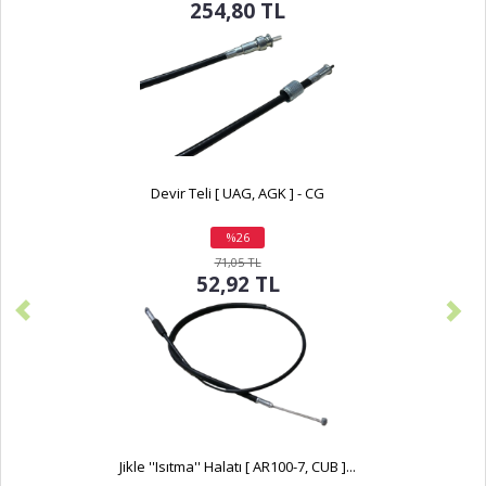
254,80 TL
Devir Teli [ UAG, AGK ] - CG
%26
indirim
71,05 TL
52,92 TL
Jikle ''Isıtma'' Halatı [ AR100-7, CUB ]...