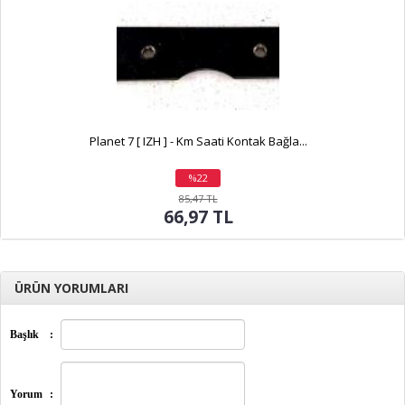
Planet 7 [ IZH ] - Km Saati Kontak Bağla...
%22
indirim
85,47 TL
66,97 TL
ÜRÜN YORUMLARI
Başlık
:
Yorum
: