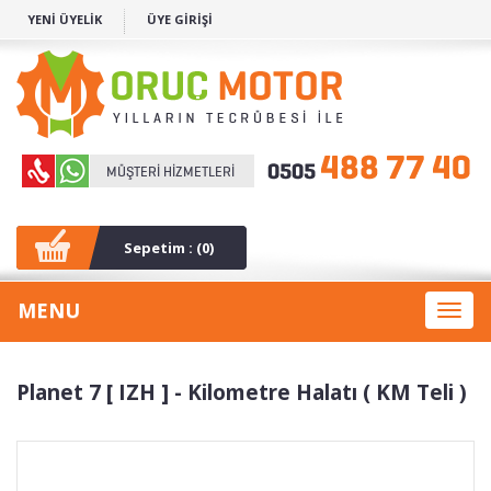
YENİ ÜYELİK
ÜYE GİRİŞİ
Sepetim : (
0
)
MENU
Toggl
naviga
Planet 7 [ IZH ] - Kilometre Halatı ( KM Teli )