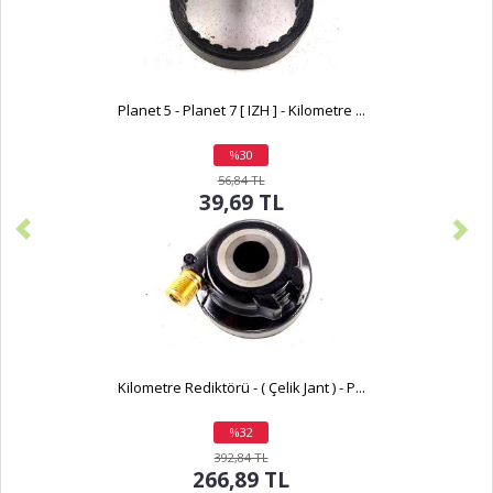
Planet 5 - Planet 7 [ IZH ] - Kilometre ...
%30
indirim
56,84 TL
39,69 TL
Kilometre Rediktörü - ( Çelik Jant ) - P...
%32
indirim
392,84 TL
266,89 TL