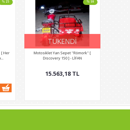
% 25
% 10
TÜKENDİ
 [ Her
Motosiklet Yan Sepet ''Römork'' [
..
Discovery 150 ] - LİFAN
15.563,18
TL