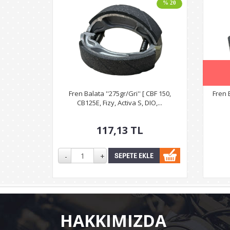
% 20
Fren Balata ''275gr/Gri'' [ CBF 150,
Fren B
CB125E, Fizy, Activa S, DIO,...
117,13
TL
HAKKIMIZDA