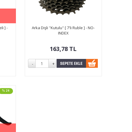
li ] -
Arka Dişli ''Kutulu'' [ 7'li Ruble ] - NO-
INDEX
163,78
TL
% 24