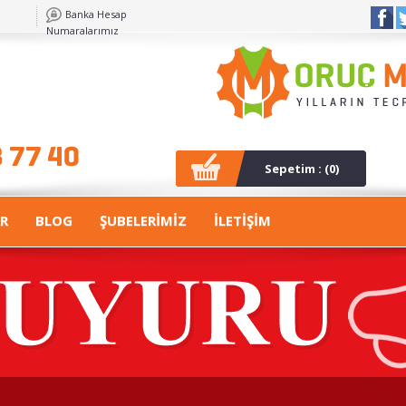
Banka Hesap
Numaralarımız
Sepetim : (
0
)
R
BLOG
ŞUBELERİMİZ
İLETİŞİM