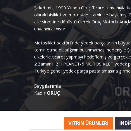
Şirketimiz; 1990 Yılında Oruç Ticaret unvanıyla tic
olarak bisiklet ve motosiklet tamiri ile başlamış, 
aile şirketine dönüştürülerek Oruç Motorlu Araçlar 
unvanını almıştır.
Motosiklet sektöründe yedek parçalarının büyük b
temin etme olasılığının bulunmaması nedeniyle Şir
ülkelerle ticaret yapmayı hedeflemiş ve gerçekleş
2 Zamanlı IZH PLANET-5 MOTOSİKLET yedek parça
Türkiye geneli yedek parça pazarlamasına girmeyi
Saygılarımla
Kadir
ORUÇ
VİTRİN ÜRÜNLERİ
İNDİ