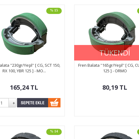
% 15
TÜKENDİ
alata ''230gr/Yeşil'' [ CG, SCT 150,
Fren Balata ''165gr/Yeşil'' [ CG, 
RX 100, YBR 125 ] - MO...
125 ] - ORMO
165,24
TL
80,19
TL
% 14