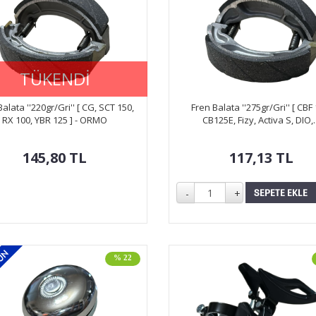
TÜKENDİ
alata ''220gr/Gri'' [ CG, SCT 150,
Fren Balata ''275gr/Gri'' [ CBF 
RX 100, YBR 125 ] - ORMO
CB125E, Fizy, Activa S, DIO,..
145,80
TL
117,13
TL
% 22