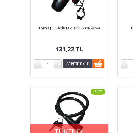
Korna [ 8 Sesli/Tek Işıklı ] - OR-809A
D
131,22
TL
% 22
TÜKENDİ