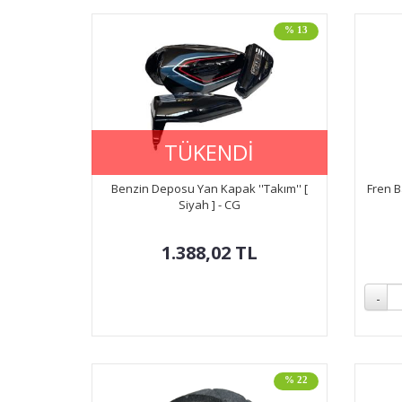
% 13
TÜKENDİ
Benzin Deposu Yan Kapak ''Takım'' [
Fren B
Siyah ] - CG
1.388,02
TL
% 22