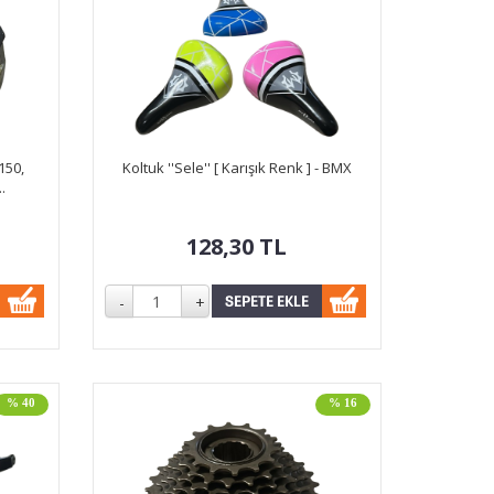
150,
Koltuk ''Sele'' [ Karışık Renk ] - BMX
.
128,30
TL
% 40
% 16