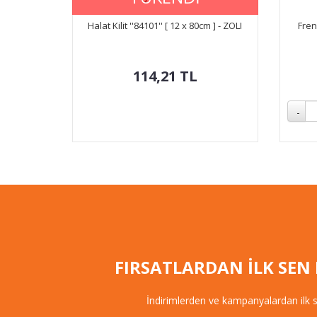
Halat Kilit ''84101'' [ 12 x 80cm ] - ZOLI
Fren
114,21
TL
FIRSATLARDAN İLK SEN
İndirimlerden ve kampanyalardan ilk 