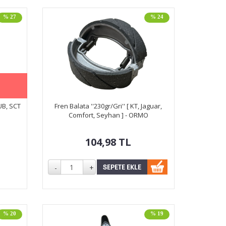
% 27
% 24
CUB, SCT
Fren Balata ''230gr/Gri'' [ KT, Jaguar,
Comfort, Seyhan ] - ORMO
104,98
TL
% 20
% 19