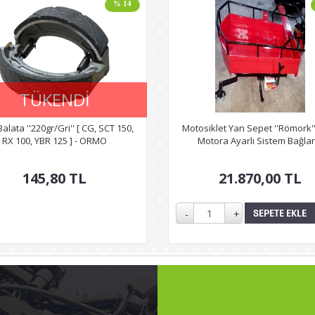
% 14
TÜKENDİ
alata ''220gr/Gri'' [ CG, SCT 150,
Motosiklet Yan Sepet ''Römork''
RX 100, YBR 125 ] - ORMO
Motora Ayarlı Sistem Bağlan.
145,80
TL
21.870,00
TL