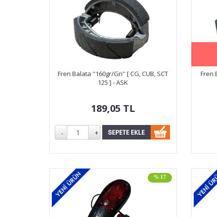
Fren Balata ''160gr/Gri'' [ CG, CUB, SCT
Fren B
125 ] - ASK
189,05
TL
% 17