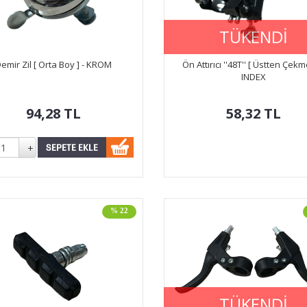
TÜKENDİ
emir Zil [ Orta Boy ] - KROM
Ön Attırıcı ''48T'' [ Üstten Çekme
INDEX
94,28
TL
58,32
TL
% 22
TÜKENDİ