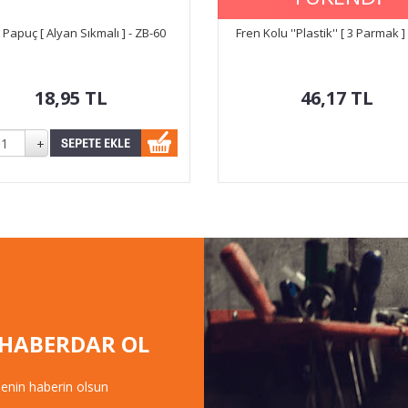
 Papuç [ Alyan Sıkmalı ] - ZB-60
Fren Kolu ''Plastik'' [ 3 Parmak ]
18,95
TL
46,17
TL
 HABERDAR OL
senin haberin olsun