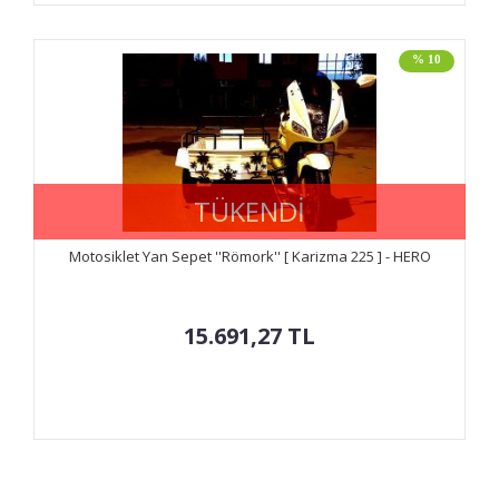
% 10
TÜKENDİ
Motosiklet Yan Sepet ''Römork'' [ Karizma 225 ] - HERO
15.691,27
TL