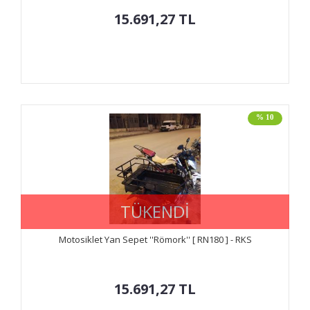
15.691,27
TL
% 10
TÜKENDİ
Motosiklet Yan Sepet ''Römork'' [ RN180 ] - RKS
15.691,27
TL