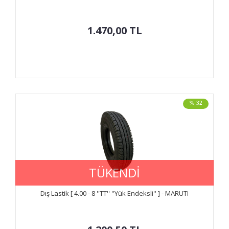
1.470,00
TL
% 32
TÜKENDİ
Dış Lastik [ 4.00 - 8 ''TT'' ''Yük Endeksli'' ] - MARUTI