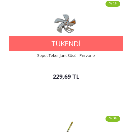
% 16
TÜKENDİ
Sepet Teker Jant Süsü - Pervane
229,69
TL
% 36