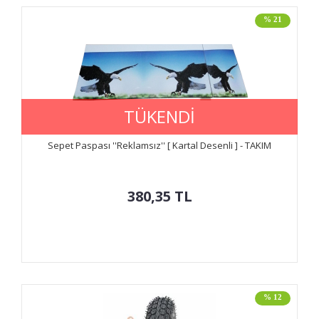
% 21
TÜKENDİ
Sepet Paspası ''Reklamsız'' [ Kartal Desenli ] - TAKIM
380,35
TL
% 12