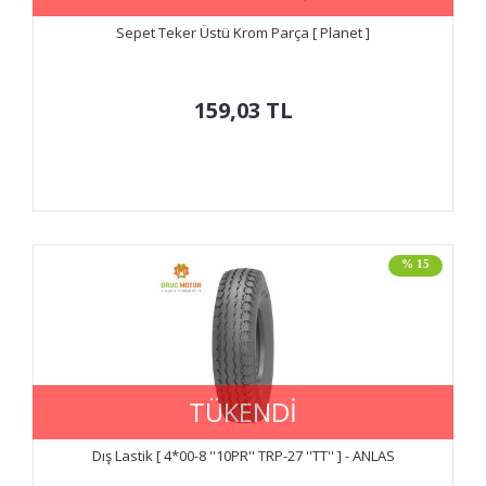
Sepet Teker Üstü Krom Parça [ Planet ]
159,03
TL
% 15
TÜKENDİ
Dış Lastik [ 4*00-8 ''10PR'' TRP-27 ''TT'' ] - ANLAS