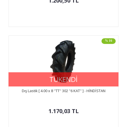
1.200,50
TL
% 16
TÜKENDİ
Dış Lastik [ 4.00 x 8 ''TT'' 302 ''6 KAT'' ] - HİNDİSTAN
1.170,03
TL