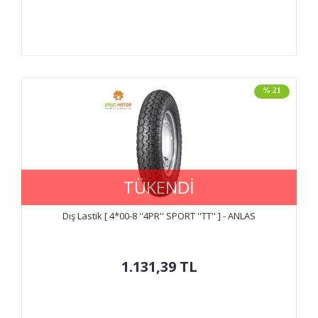
% 21
TÜKENDİ
Dış Lastik [ 4*00-8 ''4PR'' SPORT ''TT'' ] - ANLAS
1.131,39
TL