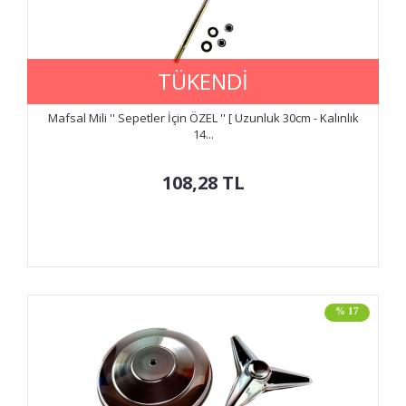
TÜKENDİ
Mafsal Mili '' Sepetler İçin ÖZEL '' [ Uzunluk 30cm - Kalınlık
14...
108,28
TL
% 17