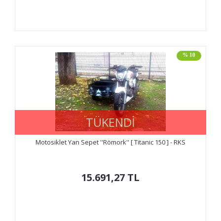
% 10
TÜKENDİ
Motosiklet Yan Sepet ''Römork'' [ Titanic 150 ] - RKS
15.691,27
TL