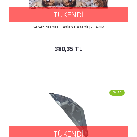
TÜKENDİ
Sepet Paspası [ Aslan Desenli ] - TAKIM
380,35
TL
% 32
TÜKENDİ