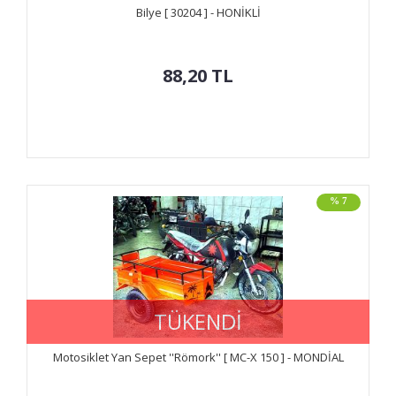
Bilye [ 30204 ] - HONİKLİ
88,20
TL
% 7
TÜKENDİ
Motosiklet Yan Sepet ''Römork'' [ MC-X 150 ] - MONDİAL