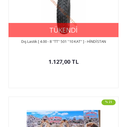
TÜKENDİ
Dış Lastik [ 4.00 - 8 ''TT'' 501 ''10 KAT'' ] - HİNDİSTAN
1.127,00
TL
% 21