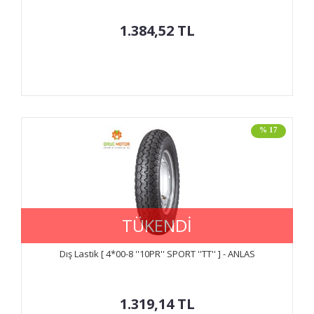
1.384,52
TL
% 17
TÜKENDİ
Dış Lastik [ 4*00-8 ''10PR'' SPORT ''TT'' ] - ANLAS
1.319,14
TL