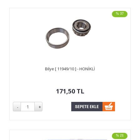
% 37
Bilye [ 11949/10 ] - HONİKLİ
171,50
TL
% 21