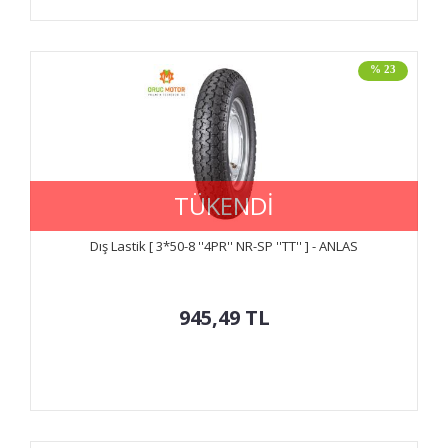
% 23
TÜKENDİ
Dış Lastik [ 3*50-8 ''4PR'' NR-SP ''TT'' ] - ANLAS
945,49
TL