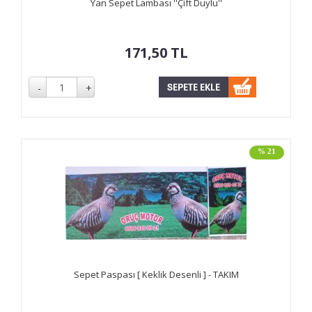
Yan Sepet Lambası ''Çift Duylu''
171,50
TL
% 21
Sepet Paspası [ Keklik Desenli ] - TAKIM