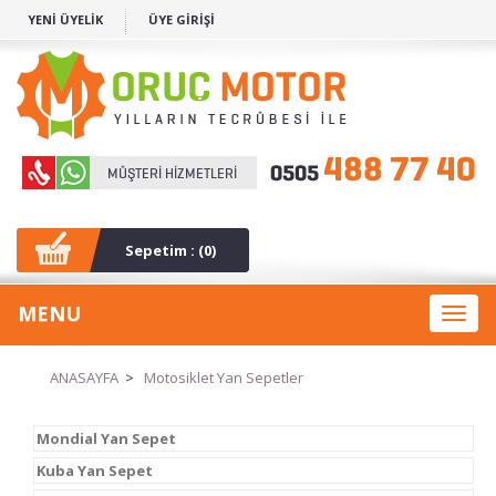
YENİ ÜYELİK
ÜYE GİRİŞİ
Sepetim : (
0
)
MENU
Toggl
naviga
ANASAYFA
>
Motosiklet Yan Sepetler
Mondial Yan Sepet
Kuba Yan Sepet