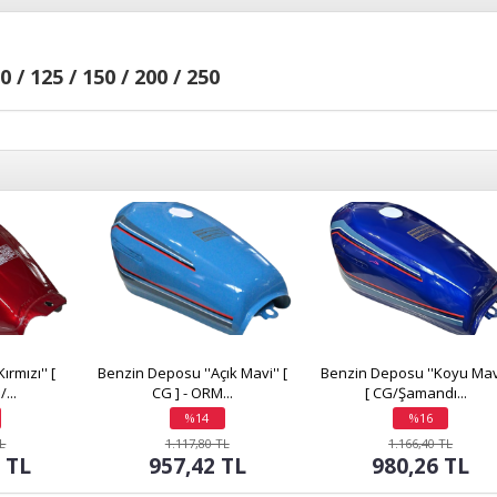
/ 125 / 150 / 200 / 250
rmızı'' [
Benzin Deposu ''Açık Mavi'' [
Benzin Deposu ''Koyu Mavi
...
CG ] - ORM...
[ CG/Şamandı...
%14
%16
indirim
indirim
TL
1.117,80 TL
1.166,40 TL
7 TL
957,42 TL
980,26 TL