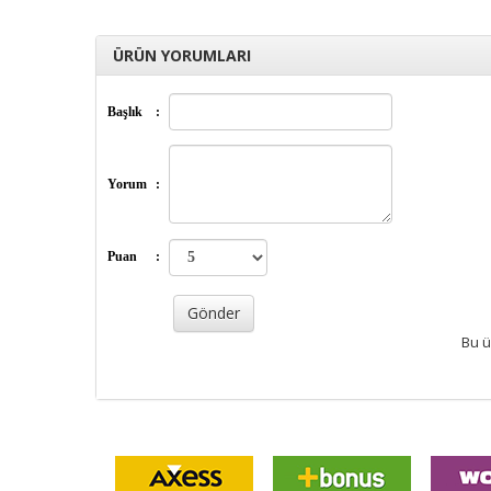
ÜRÜN YORUMLARI
Başlık
:
Yorum
:
Puan
:
Bu ü