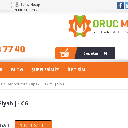
Banka Hesap
Numaralarımız
Sepetim : (
0
)
R
BLOG
ŞUBELERİMİZ
İLETİŞİM
zin Deposu Yan Kapak ''Takım'' [ Siya...
iyah ] - CG
1.603,80 TL
:
İYATI