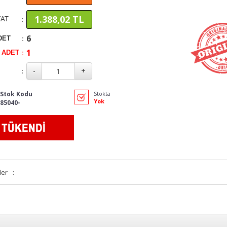
1.388,02 TL
:
YAT
6
:
DET
1
:
İ ADET
:
Stok Kodu
Stokta
Yok
85040-
ler
: