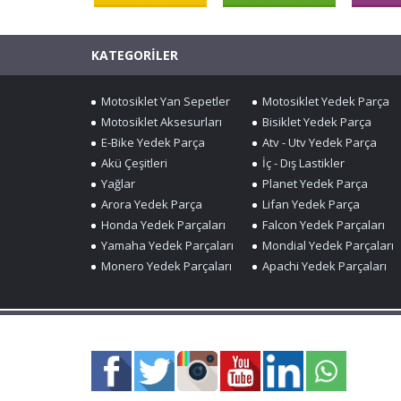
KATEGORİLER
Motosiklet Yan Sepetler
Motosiklet Yedek Parça
Motosiklet Aksesurları
Bisiklet Yedek Parça
E-Bike Yedek Parça
Atv - Utv Yedek Parça
Akü Çeşitleri
İç - Dış Lastikler
Yağlar
Planet Yedek Parça
Arora Yedek Parça
Lifan Yedek Parça
Honda Yedek Parçaları
Falcon Yedek Parçaları
Yamaha Yedek Parçaları
Mondial Yedek Parçaları
Monero Yedek Parçaları
Apachi Yedek Parçaları