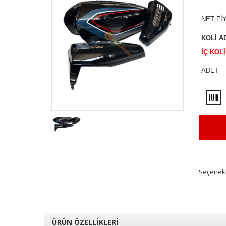
NET Fİ
KOLİ A
İÇ KOL
ADET
Seçenek
ÜRÜN ÖZELLİKLERİ