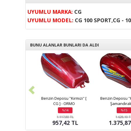
UYUMLU MARKA:
CG
UYUMLU MODEL:
CG 100 SPORT,CG - 100 
BUNU ALANLAR BUNLARI DA ALDI
Benzin Deposu ''Kırmızı'' [
Benzin Deposu ''Kı
CG ] - ORMO
Şamandıralı/
%14
%15
indirim
indirim
1.117,80 TL
1.628,10 
957,42 TL
1.375,8