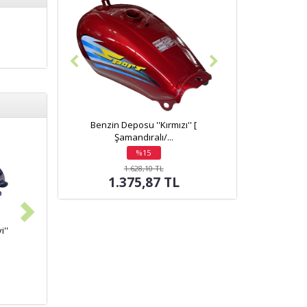
Benzin Deposu ''Kırmızı'' [
Şamandıralı/...
%15
indirim
1.628,10 TL
1.375,87 TL
''