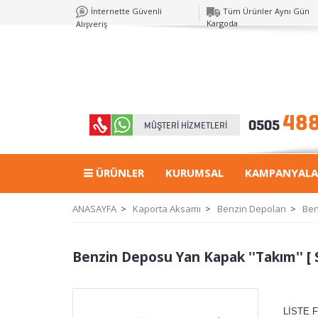
İnternette Güvenli
Tüm Ürünler Aynı Gün
Kargoda
Alışveriş
ÜRÜNLER
KURUMSAL
KAMPANYALA
ANASAYFA
>
Kaporta Aksamı
>
Benzin Depoları
>
Ben
Benzin Deposu Yan Kapak ''Takım'' [ S
LİSTE F