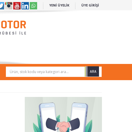
YENİ ÜYELİK
ÜYE GİRİŞİ
Ürün, stok kodu veya kategori ara...