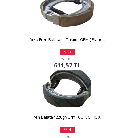
Arka Fren Balatası ''Takım'' OEM [ Plane...
%19
indirim
759,50 TL
611,52 TL
Fren Balata ''220gr/Gri'' [ CG, SCT 150,...
%14
indirim
171,50 TL