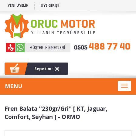
YENİ ÜYELİK
ÜYE GİRİŞİ
Sepetim : (
0
)
MENU
Toggl
naviga
Fren Balata ''230gr/Gri'' [ KT, Jaguar,
Comfort, Seyhan ] - ORMO