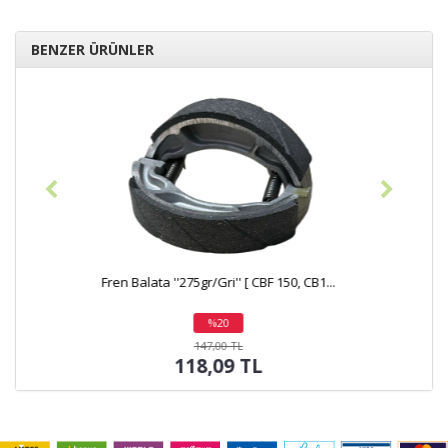
BENZER ÜRÜNLER
Fren Balata ''230gr/Yeşil'' [ CG, SCT 15...
%15
indirim
196,00 TL
166,60 TL