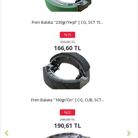
Fren Balata ''230gr/Yeşil'' [ CG, SCT 15...
%15
indirim
196,00 TL
166,60 TL
Fren Balata ''160gr/Gri'' [ CG, CUB, SCT...
%22
indirim
245,00 TL
190,61 TL