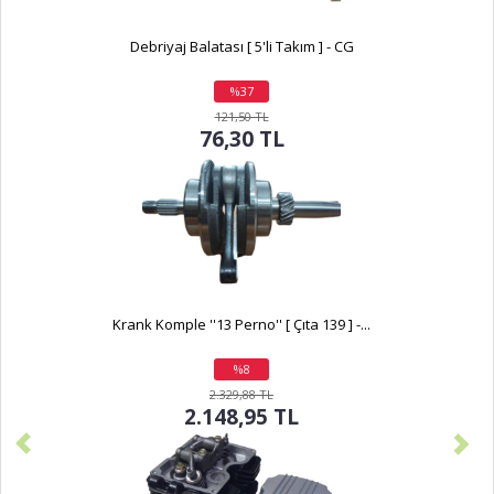
Debriyaj Balatası [ 5'li Takım ] - CG
%37
indirim
121,50 TL
76,30 TL
Krank Komple ''13 Perno'' [ Çıta 139 ] -...
%8
indirim
2.329,88 TL
2.148,95 TL