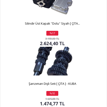
Silindir Üst Kapak ''Dolu'' Siyah [ ÇITA...
%17
indirim
3.159,00 TL
2.624,40 TL
Şanzıman Dişli Seti [ ÇITA ] - KUBA
%10
indirim
1.635,88 TL
1.474,77 TL