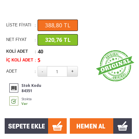
388,80 TL
:
LİSTE FİYATI
320,76 TL
:
NET FİYAT
40
:
KOLİ ADET
5
:
İÇ KOLİ ADET
:
ADET
Stok Kodu
84351
Stokta
Var