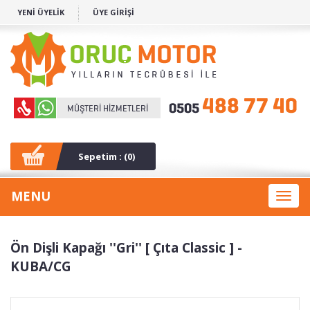
YENİ ÜYELİK
ÜYE GİRİŞİ
Sepetim : (
0
)
MENU
Toggl
naviga
Ön Dişli Kapağı ''Gri'' [ Çıta Classic ] -
KUBA/CG