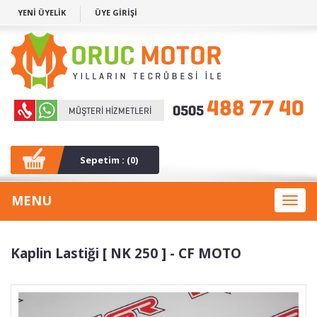
YENİ ÜYELİK
ÜYE GİRİŞİ
Sepetim : (
0
)
MENU
Toggl
naviga
Kaplin Lastiği [ NK 250 ] - CF MOTO