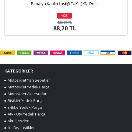
i ''UK'' [ KN, Drif...
Kaplin Lastiği ''Papatya'' [ A
28
%37
irim
indirim
50 TL
249,90 TL
20 TL
157,29 TL
KATEGORİLER
Motosiklet Yan Sepetler
Motosiklet Yedek Parça
Motosiklet Aksesurları
Bisiklet Yedek Parça
E-Bike Yedek Parça
Atv - Utv Yedek Parça
Akü Çeşitleri
İç - Dış Lastikler