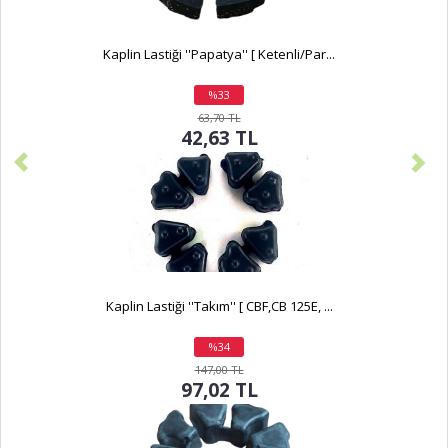
Kaplin Lastiği ''Papatya'' [ Ketenli/Par...
%33
indirim
63,70 TL
42,63 TL
Kaplin Lastiği ''Takım'' [ CBF,CB 125E, ...
%34
indirim
147,00 TL
97,02 TL