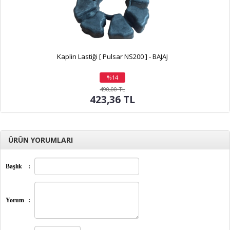
Kaplin Lastiği [ Pulsar NS200 ] - BAJAJ
%14
indirim
490,00 TL
423,36 TL
ÜRÜN YORUMLARI
Başlık
:
Yorum
: