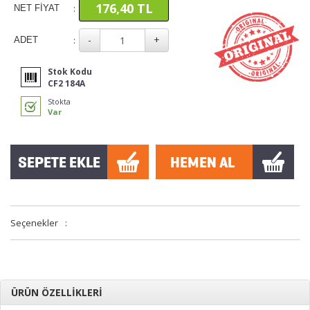
176,40 TL
:
NET FİYAT
:
ADET
Stok Kodu
CF2 184A
Stokta
Var
Seçenekler
:
ÜRÜN ÖZELLİKLERİ