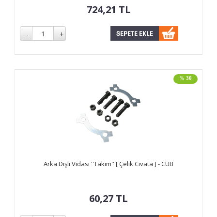
724,21
TL
% 30
Arka Dişli Vidası ''Takım'' [ Çelik Civata ] - CUB
60,27
TL