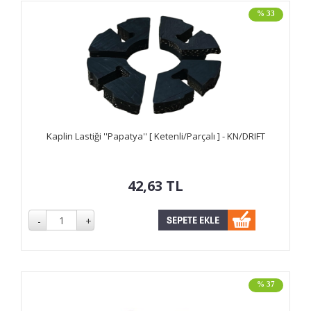
% 33
Kaplin Lastiği ''Papatya'' [ Ketenli/Parçalı ] - KN/DRIFT
42,63
TL
% 37