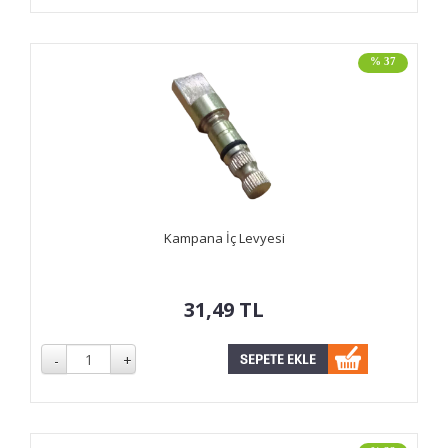
% 37
Kampana İç Levyesi
31,49
TL