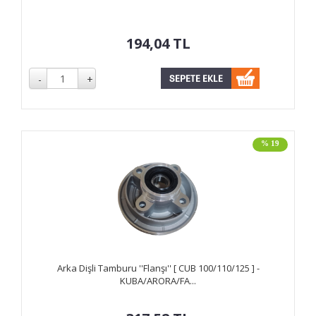
194,04
TL
% 19
Arka Dişli Tamburu ''Flanşı'' [ CUB 100/110/125 ] -
KUBA/ARORA/FA...