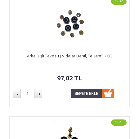
% 32
Arka Dişli Takozu [ Vidalar Dahil, Tel Jant ] - CG
97,02
TL
% 21