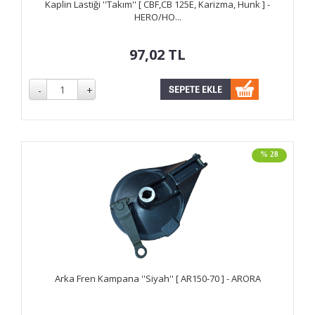
Kaplin Lastiği ''Takım'' [ CBF,CB 125E, Karizma, Hunk ] -
HERO/HO...
97,02
TL
% 28
Arka Fren Kampana ''Siyah'' [ AR150-70 ] - ARORA