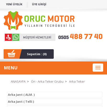
YENİ ÜYELİK
ÜYE GİRİŞİ
Sepetim : (
0
)
MENU
Toggl
naviga
ANASAYFA
>
Ön - Arka Teker Grubu
>
Arka Teker
Arka Jant ( ALM. )
Arka Jant ( Telli )