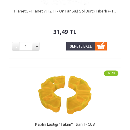
Planet 5 - Planet 7 [ IZH ] - Ön Far Sağ Sol Burç ( Fiberli ) - T...
31,49
TL
% 24
Kaplin Lastiği ''Takım'' [ Sarı ] - CUB