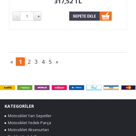
317,52
TL
«
1
2
3
4
5
»
KATEGORİLER
Motosiklet Yan Sepetler
Motosiklet Yedek Parça
Motosiklet Aksesurları