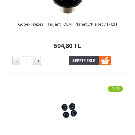
Göbek Frezesi ''Tel Jant'' OEM [ Planet 5/Planet 7 ] - IZH
504,80
TL
% 41