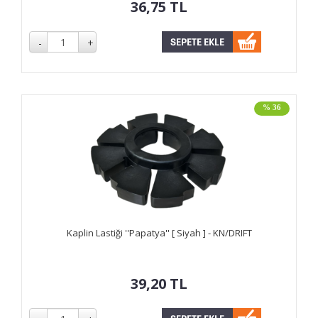
36,75
TL
% 36
Kaplin Lastiği ''Papatya'' [ Siyah ] - KN/DRIFT
39,20
TL