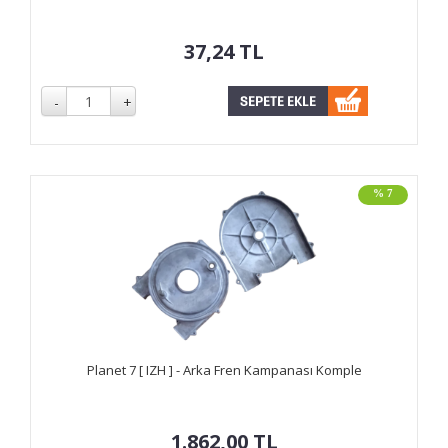
37,24
TL
% 7
Planet 7 [ IZH ] - Arka Fren Kampanası Komple
1.862,00
TL