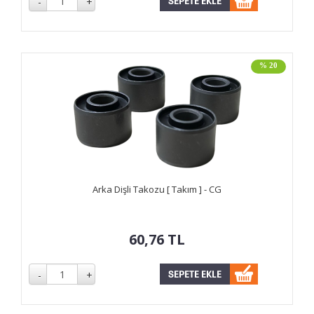
% 20
Arka Dişli Takozu [ Takım ] - CG
60,76
TL