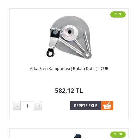
% 9
Arka Fren Kampanası [ Balata Dahil ] - CUB
582,12
TL
% 18