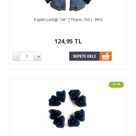
Kaplin Lastiği ''UK'' [ Titanic 150 ] - RKS
124,95
TL
% 34