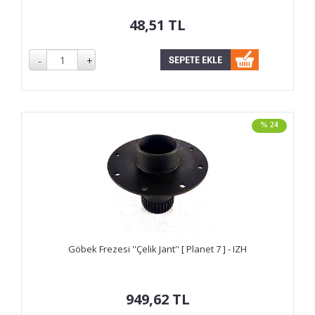
48,51
TL
% 24
Göbek Frezesi ''Çelik Jant'' [ Planet 7 ] - IZH
949,62
TL