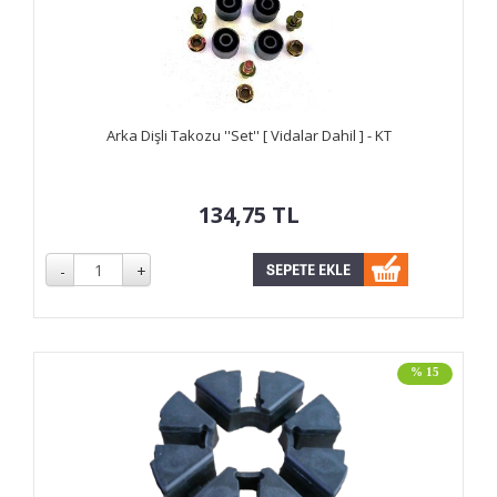
Arka Dişli Takozu ''Set'' [ Vidalar Dahil ] - KT
134,75
TL
% 15