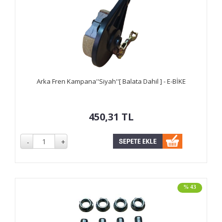
Arka Fren Kampana''Siyah''[ Balata Dahil ] - E-BİKE
450,31
TL
% 43