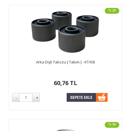
% 20
Arka Dişli Takozu [ Takım ] - KT/KB
60,76
TL
% 58