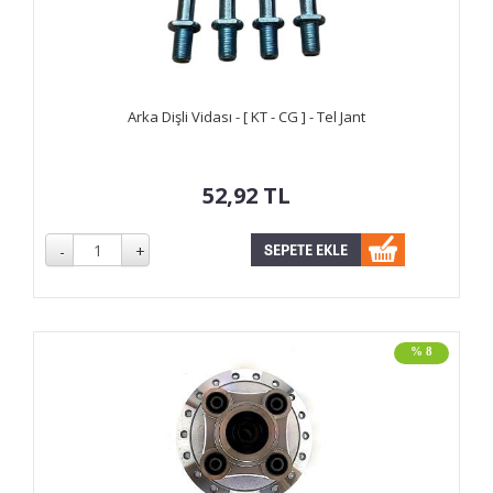
Arka Dişli Vidası - [ KT - CG ] - Tel Jant
52,92
TL
% 8