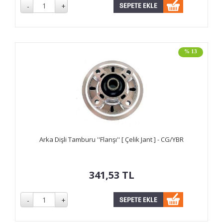
% 13
Arka Dişli Tamburu ''Flanşı'' [ Çelik Jant ] - CG/YBR
341,53
TL