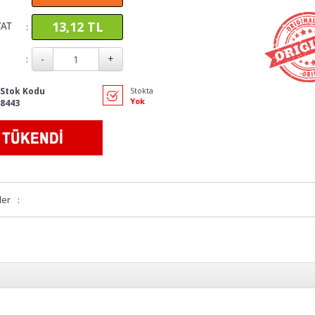
13,12 TL
:
YAT
:
Stok Kodu
Stokta
Yok
8443
ler
: