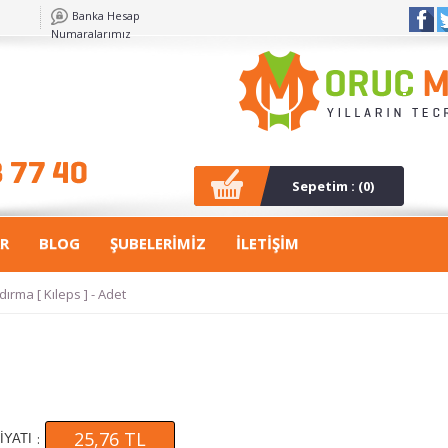
Banka Hesap
Numaralarımız
Sepetim : (
0
)
R
BLOG
ŞUBELERİMİZ
İLETİŞİM
dırma [ Kıleps ] - Adet
25,76 TL
:
İYATI