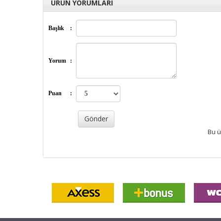
ÜRÜN YORUMLARI
Başlık
:
Yorum
:
Puan
:
Bu ü