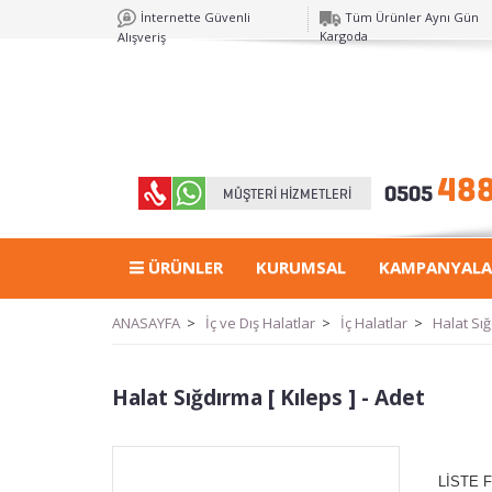
İnternette Güvenli
Tüm Ürünler Aynı Gün
Kargoda
Alışveriş
ÜRÜNLER
KURUMSAL
KAMPANYALA
ANASAYFA
>
İç ve Dış Halatlar
>
İç Halatlar
>
Halat Sığ
Halat Sığdırma [ Kıleps ] - Adet
LİSTE F