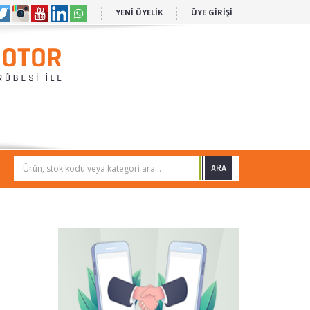
YENİ ÜYELİK
ÜYE GİRİŞİ
Ürün, stok kodu veya kategori ara...