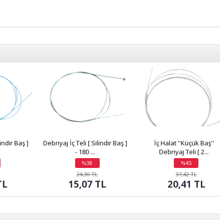
lindir Baş ]
Debriyaj İç Teli [ Silindir Baş ]
İç Halat ''Küçük Baş''
- 180 ...
Debriyaj Teli [ 2...
%38
%45
indirim
indirim
24,30 TL
37,42 TL
TL
15,07 TL
20,41 TL