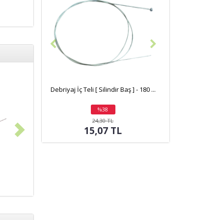
Debriyaj İç Teli [ Silindir Baş ] - 180 ...
%38
indirim
24,30 TL
15,07 TL