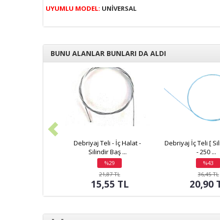
UYUMLU MODEL:
UNİVERSAL
BUNU ALANLAR BUNLARI DA ALDI
Debriyaj Teli - İç Halat -
Debriyaj İç Teli [ Si
Silindir Baş ...
- 250 ...
%29
%43
indirim
indirim
21,87 TL
36,45 TL
15,55 TL
20,90 