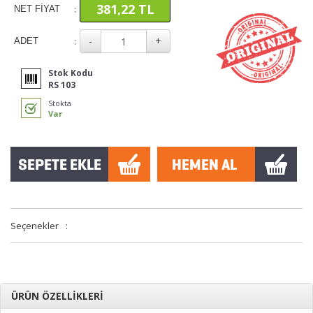
381,22 TL
:
NET FİYAT
:
ADET
Stok Kodu
RS 103
Stokta
Var
Seçenekler
:
ÜRÜN ÖZELLİKLERİ