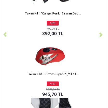
Takım Kılıf ''Karışık Renk'' [ Yarım Dep...
%20
indirim
490,00 TL
392,00 TL
Takım Kılıf '' Kırmızı-Siyah '' [ YBR 1...
%12
indirim
1.078,00 TL
945,70 TL