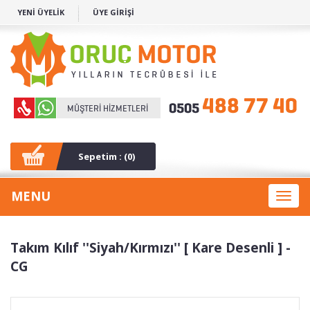
YENİ ÜYELİK
ÜYE GİRİŞİ
Sepetim : (
0
)
MENU
Toggl
naviga
Takım Kılıf ''Siyah/Kırmızı'' [ Kare Desenli ] -
CG