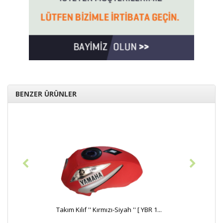
BENZER ÜRÜNLER
Takım Kılıf '' Kırmızı-Siyah '' [ YBR 1...
Takım Kılı