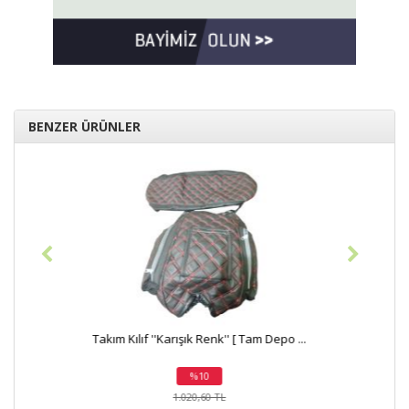
BENZER ÜRÜNLER
po ...
Yan Kapak Kılıfı ''Püsküllü'' Takım [ Pl...
%20
indirim
168,54 TL