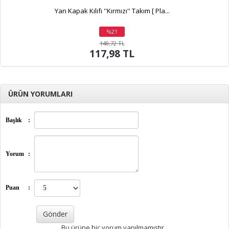
Yan Kapak Kılıfı ''Kırmızı'' Takım [ Pla...
%21
indirim
148,72 TL
117,98 TL
ÜRÜN YORUMLARI
Başlık
:
Yorum
:
Puan
:
Bu ürüne hiç yorum yapılmamıştır.