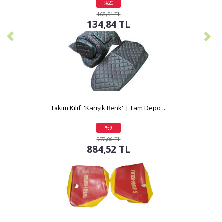
%20
indirim
168,54 TL
134,84 TL
Takım Kılıf ''Karışık Renk'' [ Tam Depo ...
%9
indirim
972,00 TL
884,52 TL