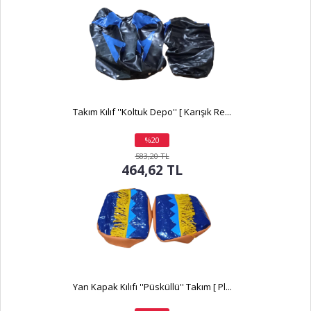
Takım Kılıf ''Koltuk Depo'' [ Karışık Re...
%20
indirim
583,20 TL
464,62 TL
Yan Kapak Kılıfı ''Püsküllü'' Takım [ Pl...