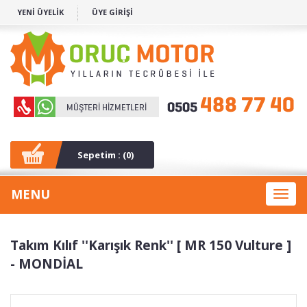
YENİ ÜYELİK
ÜYE GİRİŞİ
Sepetim : (
0
)
MENU
Toggl
naviga
Takım Kılıf ''Karışık Renk'' [ MR 150 Vulture ]
- MONDİAL