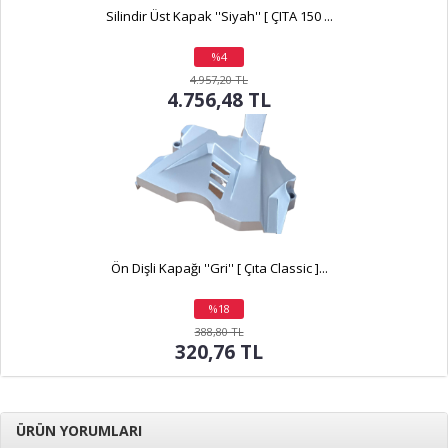
Silindir Üst Kapak ''Siyah'' [ ÇITA 150 ...
%4
indirim
4.957,20 TL
4.756,48 TL
Ön Dişli Kapağı ''Gri'' [ Çıta Classic ]...
%18
indirim
388,80 TL
320,76 TL
ÜRÜN YORUMLARI