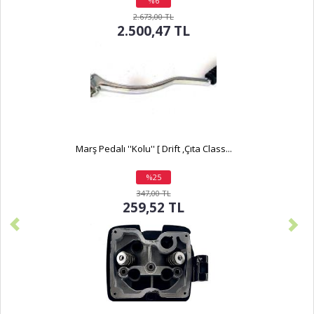
%6
indirim
2.673,00 TL
2.500,47 TL
Marş Pedalı ''Kolu'' [ Drift ,Çıta Class...
%25
indirim
347,00 TL
259,52 TL