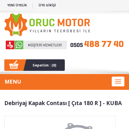
YENİ ÜYELİK
ÜYE GİRİŞİ
Sepetim : (
0
)
MENU
Toggl
naviga
Debriyaj Kapak Contası [ Çıta 180 R ] - KUBA