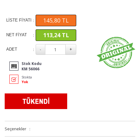
145,80 TL
:
LİSTE FİYATI
113,24 TL
:
NET FİYAT
:
ADET
Stok Kodu
KM 56066
Stokta
Yok
Seçenekler
: