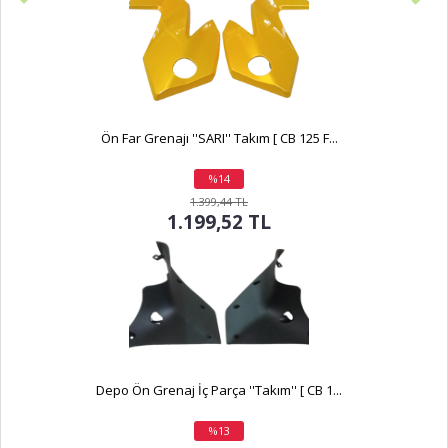
Ön Far Grenajı ''SARI'' Takım [ CB 125 F...
%14
indirim
1.399,44 TL
1.199,52 TL
Depo Ön Grenaj İç Parça ''Takım'' [ CB 1...
%13
indirim