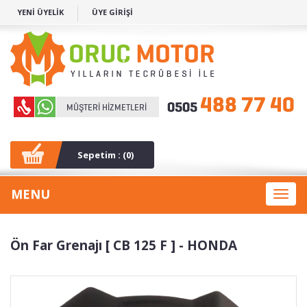
YENİ ÜYELİK
ÜYE GİRİŞİ
Sepetim : (
0
)
MENU
Toggl
naviga
Ön Far Grenajı [ CB 125 F ] - HONDA