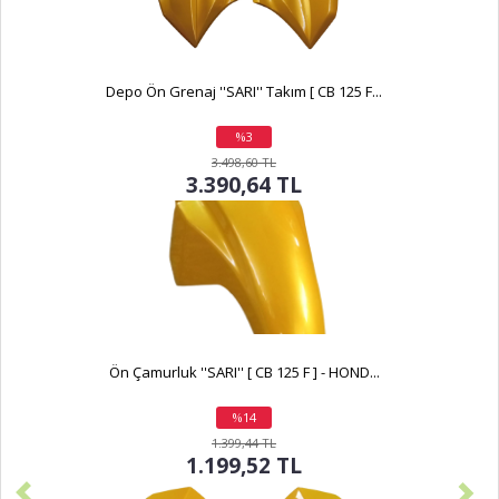
Depo Ön Grenaj ''SARI'' Takım [ CB 125 F...
%3
indirim
3.498,60 TL
3.390,64 TL
Ön Çamurluk ''SARI'' [ CB 125 F ] - HOND...
%14
indirim
1.399,44 TL
1.199,52 TL