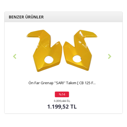
BENZER ÜRÜNLER
Ön Çamurluk ''SARI'' [ CB 125 F ] - HOND...
%14
indirim
1.399,44 TL
1.199,52 TL