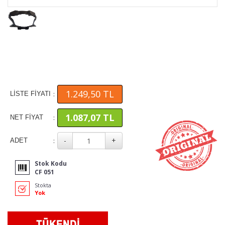
1.249,50 TL
:
LİSTE FİYATI
1.087,07 TL
:
NET FİYAT
:
ADET
Stok Kodu
CF 051
Stokta
Yok