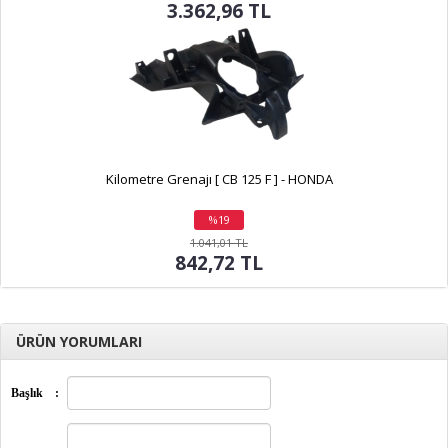
3.362,96 TL
Kilometre Grenajı [ CB 125 F ] - HONDA
%19
indirim
1.041,01 TL
842,72 TL
ÜRÜN YORUMLARI
Başlık
: