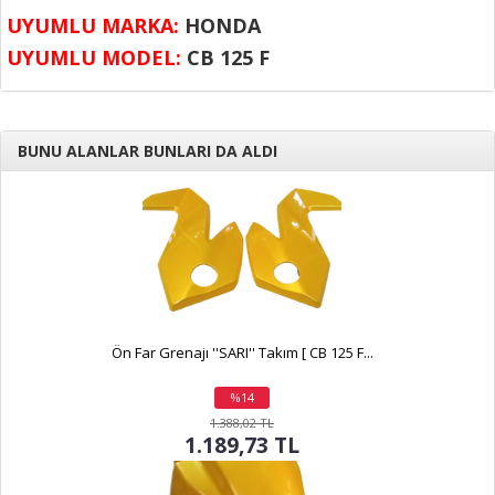
UYUMLU MARKA:
HONDA
UYUMLU MODEL:
CB 125 F
BUNU ALANLAR BUNLARI DA ALDI
Ön Far Grenajı ''SARI'' Takım [ CB 125 F...
%14
indirim
1.388,02 TL
1.189,73 TL