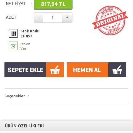
817,94 TL
:
NET FİYAT
:
ADET
Stok Kodu
CF 057
Stokta
Var
Seçenekler
:
ÜRÜN ÖZELLİKLERİ