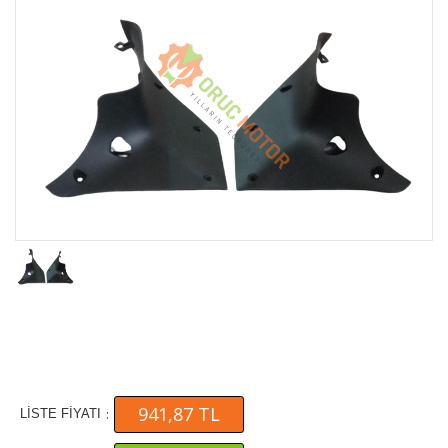
941,87 TL
:
LİSTE FİYATI