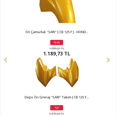
Ön Çamurluk ''SARI'' [ CB 125 F ] - HOND...
%14
indirim
1.388,02 TL
1.189,73 TL
Depo Ön Grenaj ''SARI'' Takım [ CB 125 F...
%3
indirim
3.470,04 TL