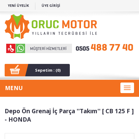
YENİ ÜYELİK
ÜYE GİRİŞİ
Sepetim : (
0
)
MENU
Toggl
naviga
Depo Ön Grenaj İç Parça ''Takım'' [ CB 125 F ]
- HONDA