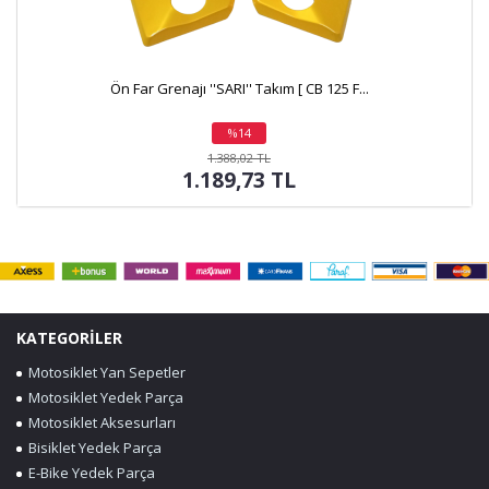
ım [ CB 125 F...
Ön Çamurluk ''SARI'' [ CB 125 F ] - 
%14
indirim
1.388,02 TL
TL
1.189,73 TL
KATEGORİLER
Motosiklet Yan Sepetler
Motosiklet Yedek Parça
Motosiklet Aksesurları
Bisiklet Yedek Parça
E-Bike Yedek Parça