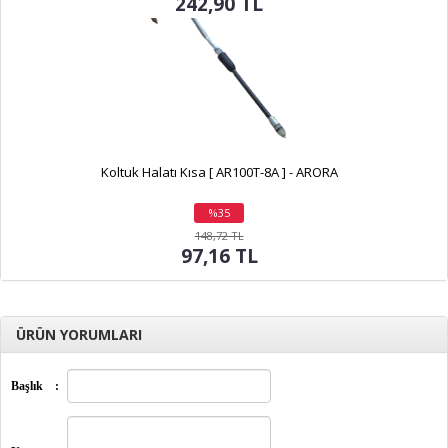
242,90 TL
Koltuk Halatı Kısa [ AR100T-8A ] - ARORA
%35
indirim
148,72 TL
97,16 TL
ÜRÜN YORUMLARI
Başlık
: