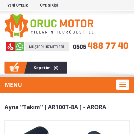
YENİ ÜYELİK
ÜYE GİRİŞİ
Sepetim : (
0
)
MENU
Toggl
naviga
Ayna ''Takım'' [ AR100T-8A ] - ARORA