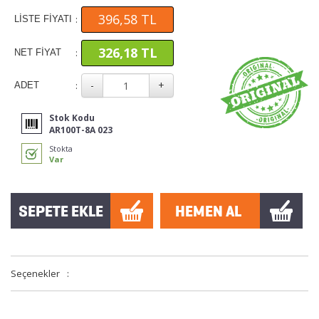
396,58 TL
:
LİSTE FİYATI
326,18 TL
:
NET FİYAT
:
ADET
Stok Kodu
AR100T-8A 023
Stokta
Var
Seçenekler
: