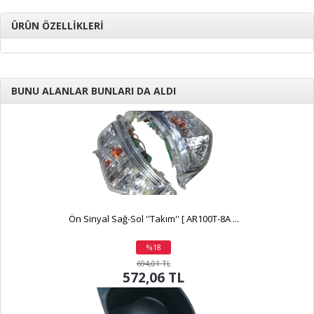
ÜRÜN ÖZELLİKLERİ
BUNU ALANLAR BUNLARI DA ALDI
Ön Sinyal Sağ-Sol ''Takım'' [ AR100T-8A ...
%18
indirim
694,01 TL
572,06 TL