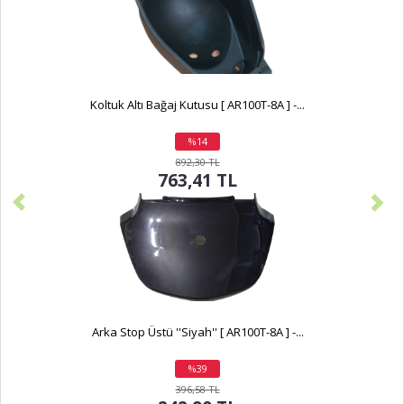
Koltuk Altı Bağaj Kutusu [ AR100T-8A ] -...
%14
indirim
892,30 TL
763,41 TL
Arka Stop Üstü ''Siyah'' [ AR100T-8A ] -...
%39
indirim
396,58 TL