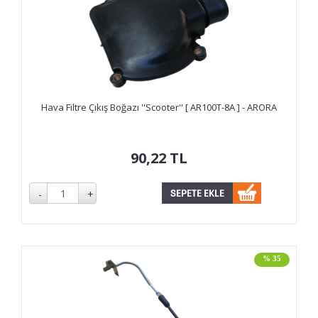
Hava Filtre Çıkış Boğazı ''Scooter'' [ AR100T-8A ] - ARORA
90,22
TL
% 35