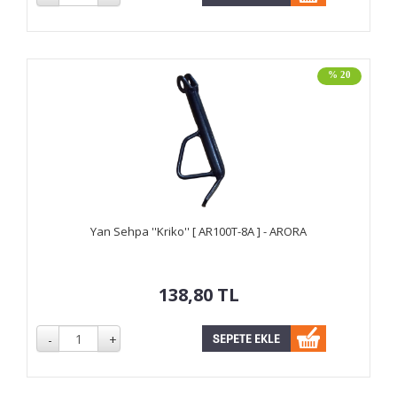
% 20
Yan Sehpa ''Kriko'' [ AR100T-8A ] - ARORA
138,80
TL