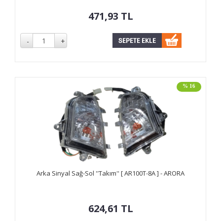
471,93
TL
% 16
Arka Sinyal Sağ-Sol ''Takım'' [ AR100T-8A ] - ARORA
624,61
TL