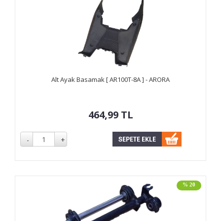
Alt Ayak Basamak [ AR100T-8A ] - ARORA
464,99
TL
% 20