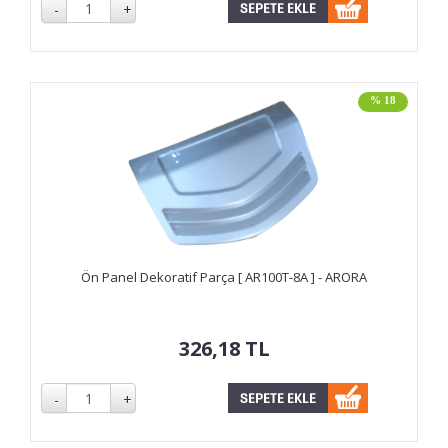
% 18
Ön Panel Dekoratif Parça [ AR100T-8A ] - ARORA
326,18
TL