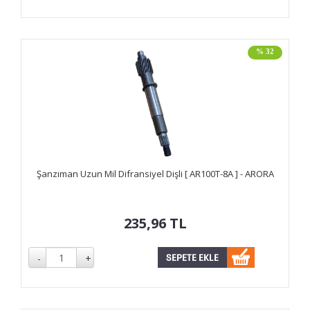
% 32
Şanzıman Uzun Mil Difransiyel Dişli [ AR100T-8A ] - ARORA
235,96
TL