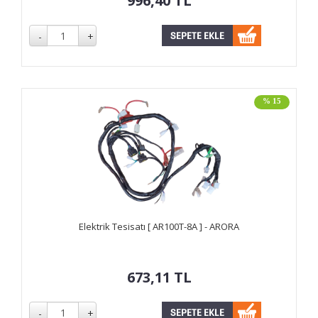
996,40
TL
% 15
Elektrik Tesisatı [ AR100T-8A ] - ARORA
673,11
TL