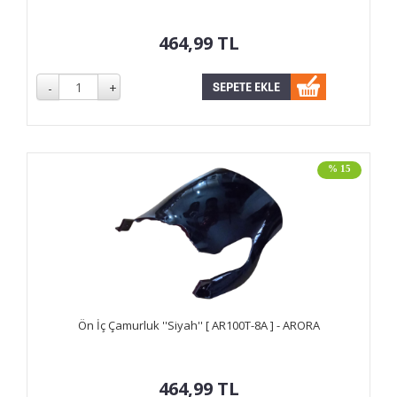
464,99
TL
% 15
Ön İç Çamurluk ''Siyah'' [ AR100T-8A ] - ARORA
464,99
TL