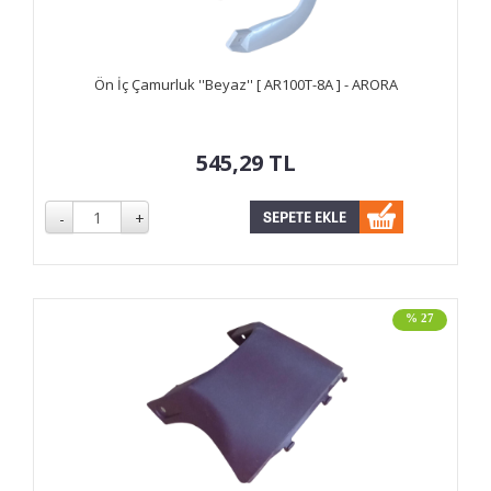
Ön İç Çamurluk ''Beyaz'' [ AR100T-8A ] - ARORA
545,29
TL
% 27