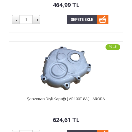
464,99
TL
% 16
Şanzıman Dişli Kapağı [ AR100T-8A ] - ARORA
624,61
TL