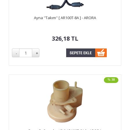
Ayna ''Takım'' [ AR100T-8A ] - ARORA
326,18
TL
% 38