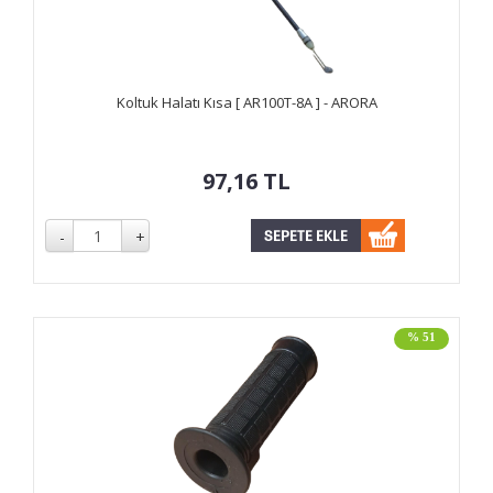
Koltuk Halatı Kısa [ AR100T-8A ] - ARORA
97,16
TL
% 51