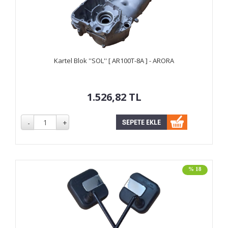
Kartel Blok ''SOL'' [ AR100T-8A ] - ARORA
1.526,82
TL
% 18