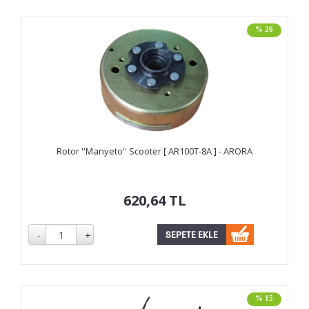
% 26
Rotor ''Manyeto'' Scooter [ AR100T-8A ] - ARORA
620,64
TL
% 15