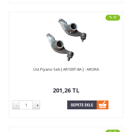
% 32
Üst Piyano Seti [ AR100T-8A ] - ARORA
201,26
TL