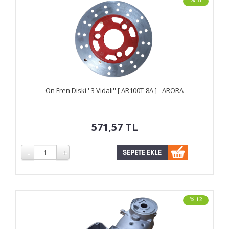
% 11
Ön Fren Diski ''3 Vidalı'' [ AR100T-8A ] - ARORA
571,57
TL
% 12