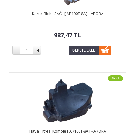
Kartel Blok ''SAĞ'' [ AR100T-8A ] - ARORA
987,47
TL
% 21
Hava Filtresi Komple [ AR100T-8A ] - ARORA