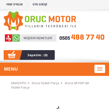
YENİ ÜYELİK
ÜYE GİRİŞİ
Sepetim : (
0
)
MENU
Toggl
naviga
ANASAYFA
>
Arora Yedek Parça
>
Arora AR100T-8A
Yedek Parça