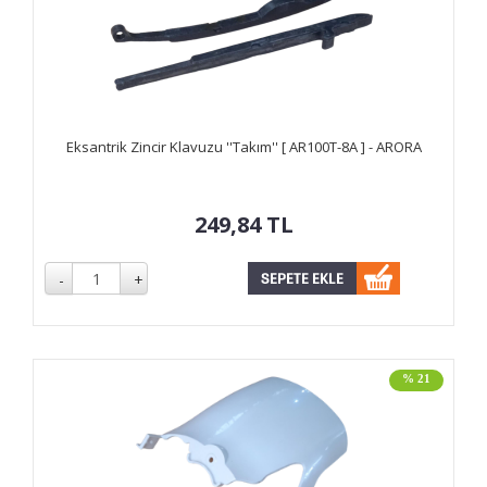
Eksantrik Zincir Klavuzu ''Takım'' [ AR100T-8A ] - ARORA
249,84
TL
% 21