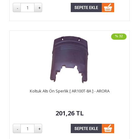
% 32
Koltuk Altı Ön Sperlik [ AR100T-8A ] - ARORA
201,26
TL