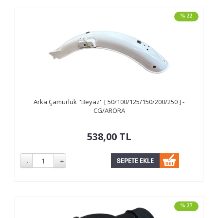
% 22
Arka Çamurluk ''Beyaz'' [ 50/100/125/150/200/250 ] -
CG/ARORA
538,00
TL
% 27