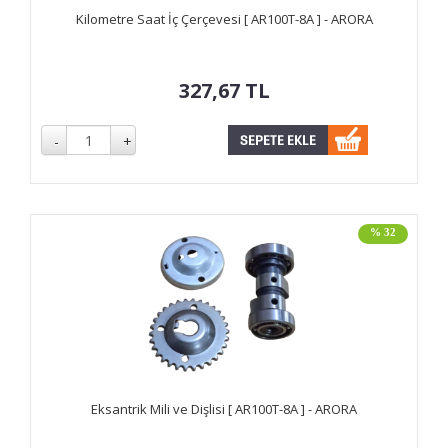
Kilometre Saat İç Çerçevesi [ AR100T-8A ] - ARORA
327,67
TL
% 32
Eksantrik Mili ve Dişlisi [ AR100T-8A ] - ARORA