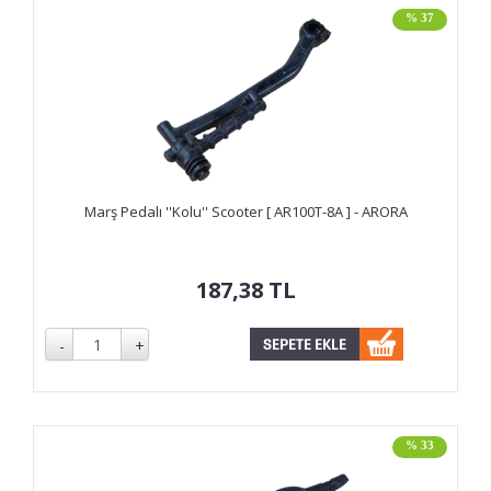
% 37
Marş Pedalı ''Kolu'' Scooter [ AR100T-8A ] - ARORA
187,38
TL
% 33