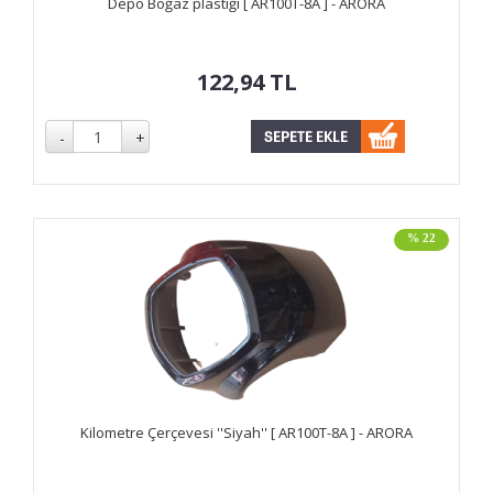
Depo Boğaz plastiği [ AR100T-8A ] - ARORA
122,94
TL
% 22
Kilometre Çerçevesi ''Siyah'' [ AR100T-8A ] - ARORA