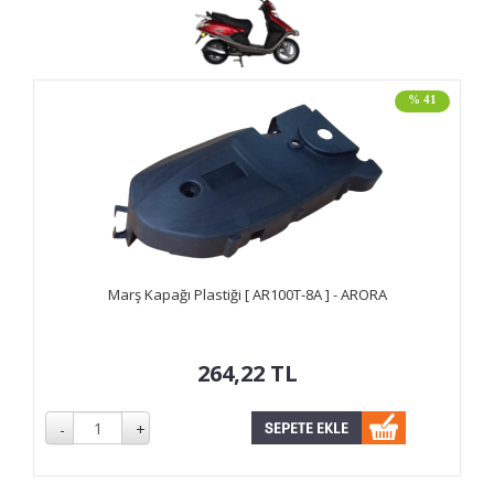
% 41
Marş Kapağı Plastiği [ AR100T-8A ] - ARORA
264,22
TL