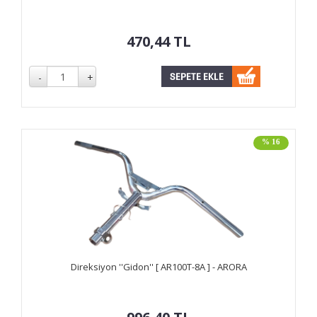
470,44
TL
% 16
Direksiyon ''Gidon'' [ AR100T-8A ] - ARORA