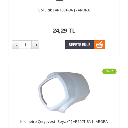
Sol Elcik [ AR100T-8A ] - ARORA
24,29
TL
% 22
Kilometre Çerçevesi ''Beyaz'' [ AR100T-8A ] - ARORA