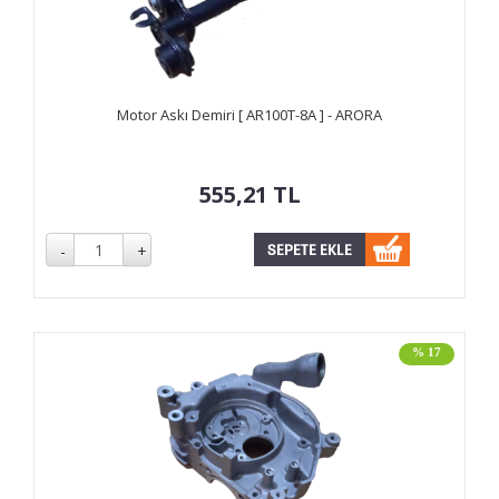
Motor Askı Demiri [ AR100T-8A ] - ARORA
555,21
TL
% 17