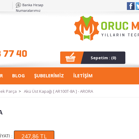
Banka Hesap
Numaralarımız
Sepetim : (
0
)
R
BLOG
ŞUBELERİMİZ
İLETİŞİM
dek Parça
>
Akü Üst Kapağı [ AR100T-8A ] - ARORA
A
247,86 TL
:
İYATI