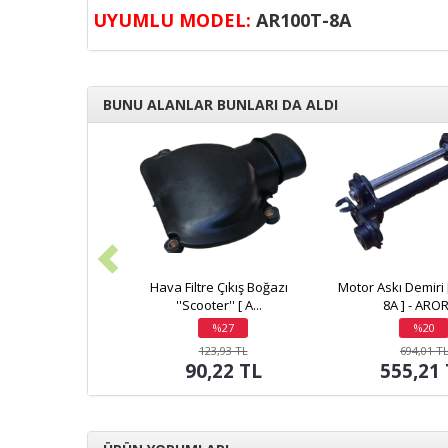
UYUMLU MODEL:
AR100T-8A
BUNU ALANLAR BUNLARI DA ALDI
Hava Filtre Çıkış Boğazı
Motor Askı Demiri 
''Scooter'' [ A...
8A ] - ARO
%27
%20
indirim
indirim
123,93 TL
694,01 T
90,22 TL
555,21