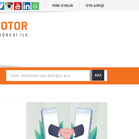
YENİ ÜYELİK
ÜYE GİRİŞİ
Ürün, stok kodu veya kategori ara...