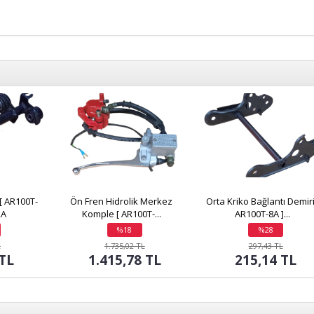
[ AR100T-
Ön Fren Hidrolik Merkez
Orta Kriko Bağlantı Demiri
RA
Komple [ AR100T-...
AR100T-8A ]...
%18
%28
indirim
indirim
L
1.735,02 TL
297,43 TL
 TL
1.415,78 TL
215,14 TL