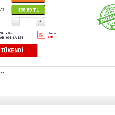
138,80 TL
:
YAT
:
Stok Kodu
Stokta
Yok
AR100T-8A 134
ler
: