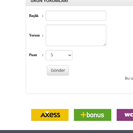
ÜRÜN YORUMLARI
Başlık
:
Yorum
:
Puan
:
Bu ü