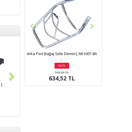
Arka Port Bağaj Sele Demiri [ AR100T-8A
...
%15
indirim
743,58 TL
634,52 TL
 [