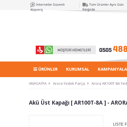
İnternette Güvenli
Tüm Ürünler Aynı Gün
Kargoda
Alışveriş
ÜRÜNLER
KURUMSAL
KAMPANYALA
ANASAYFA
>
Arora Yedek Parça
>
Arora AR100T-8A Ye
Akü Üst Kapağı [ AR100T-8A ] - AROR
LİSTE F