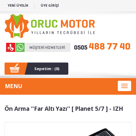
YENİ ÜYELİK
ÜYE GİRİŞİ
Sepetim : (
0
)
MENU
Toggl
naviga
Ön Arma ''Far Altı Yazı'' [ Planet 5/7 ] - IZH