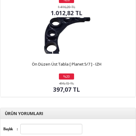
indirim
1.416,20 TL
1.012,82 TL
Ön Düzen Üst Tabla [ Planet 5/7 ] - IZH
%20
indirim
495,72 TL
397,07 TL
ÜRÜN YORUMLARI
Başlık
: