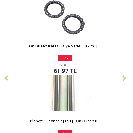
Ön Düzen Kafesli Bilye Sade ''Takım'' [ ...
%17
indirim
74,36 TL
61,97 TL
Planet 5 - Planet 7 [ IZH ] - Ön Düzen B...
%28