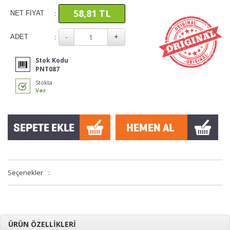
58,81 TL
:
NET FİYAT
:
ADET
Stok Kodu
PNT087
Stokta
Var
Seçenekler
:
ÜRÜN ÖZELLİKLERİ