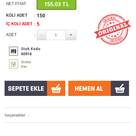
155,03 TL
:
NET FİYAT
150
:
KOLİ ADET
5
:
İÇ KOLİ ADET
:
ADET
Stok Kodu
80918
Stokta
Var
Seçenekler
: