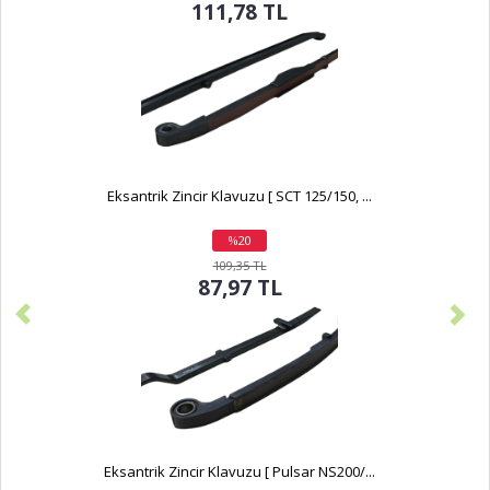
111,78 TL
Eksantrik Zincir Klavuzu [ SCT 125/150, ...
%20
indirim
109,35 TL
87,97 TL
Eksantrik Zincir Klavuzu [ Pulsar NS200/...