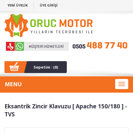
YENİ ÜYELİK
ÜYE GİRİŞİ
Sepetim : (
0
)
MENU
Toggl
naviga
Eksantrik Zincir Klavuzu [ Apache 150/180 ] -
TVS