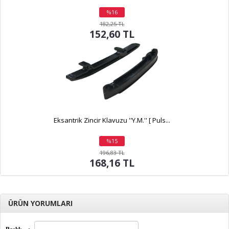
%16
indirim
182,25 TL
152,60 TL
Eksantrik Zincir Klavuzu ''Y.M.'' [ Puls...
%15
indirim
196,83 TL
168,16 TL
ÜRÜN YORUMLARI