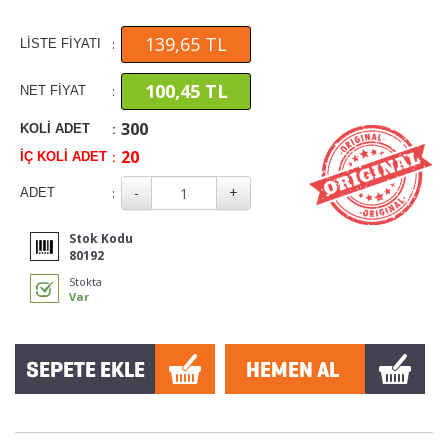
139,65 TL
:
LİSTE FİYATI
100,45 TL
:
NET FİYAT
300
:
KOLİ ADET
20
:
İÇ KOLİ ADET
:
ADET
Stok Kodu
80192
Stokta
Var