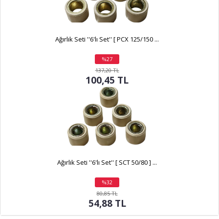
Ağırlık Seti ''6'lı Set'' [ PCX 125/150 ...
%27
indirim
137,20 TL
100,45 TL
Ağırlık Seti ''6'lı Set'' [ SCT 50/80 ] ...
%32
indirim
80,85 TL
54,88 TL