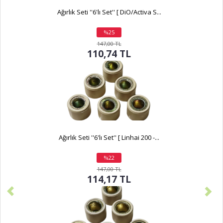
Ağırlık Seti ''6'lı Set'' [ DiO/Activa S...
%25
indirim
147,00 TL
110,74 TL
Ağırlık Seti ''6'lı Set'' [ Linhai 200 -...
%22
indirim
147,00 TL
114,17 TL