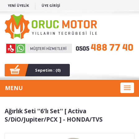
YENİ ÜYELİK
ÜYE GİRİŞİ
Sepetim : (
0
)
MENU
Toggl
naviga
Ağırlık Seti ''6'lı Set'' [ Activa
S/DiO/Jupiter/PCX ] - HONDA/TVS