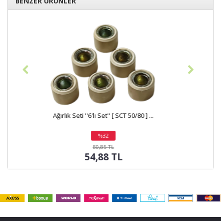
BENZER ÜRÜNLER
Ağırlık Seti ''6'lı Set'' [ Spacy110/Spo...
%26
indirim
122,50 TL
90,16 TL