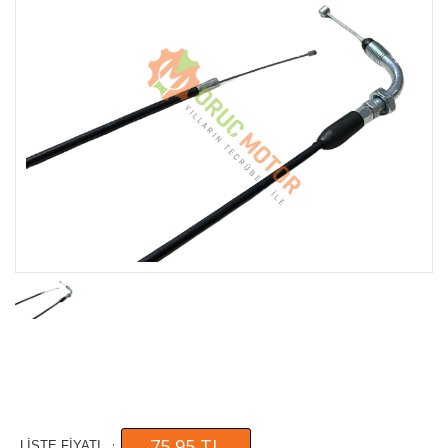
75,95 TL
:
LİSTE FİYATI