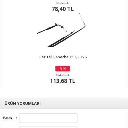
indirim
95,55 TL
78,40 TL
Gaz Teli [ Apache 150 ] - TVS
%16
indirim
134,75 TL
113,68 TL
ÜRÜN YORUMLARI
Başlık
: