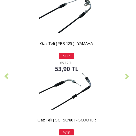
Gaz Teli [ YBR 125 ] - YAMAHA
%17
indirim
65,17 TL
53,90 TL
Gaz Teli [ SCT 50/80 ] - SCOOTER
%18