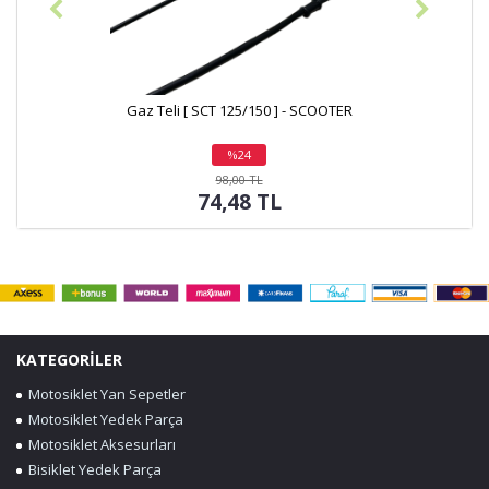
az Teli [ SCT 125/150 ] - SCOOTER
Gaz G
%24
indirim
98,00 TL
74,48 TL
KATEGORİLER
Motosiklet Yan Sepetler
Motosiklet Yedek Parça
Motosiklet Aksesurları
Bisiklet Yedek Parça