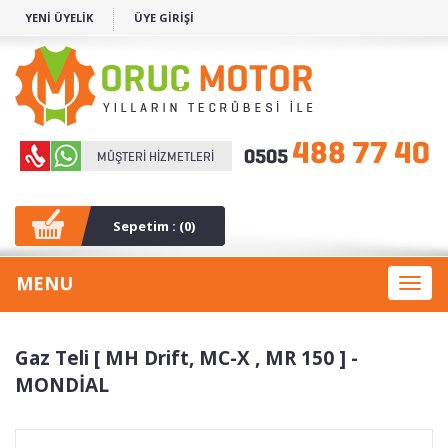
YENİ ÜYELİK
ÜYE GİRİŞİ
Sepetim : (
0
)
MENU
Toggl
naviga
Gaz Teli [ MH Drift, MC-X , MR 150 ] -
MONDİAL