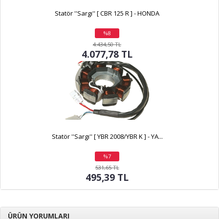
Statör ''Sargı'' [ CBR 125 R ] - HONDA
%8
indirim
4.434,50 TL
4.077,78 TL
Statör ''Sargı'' [ YBR 2008/YBR K ] - YA...
%7
indirim
531,65 TL
495,39 TL
ÜRÜN YORUMLARI