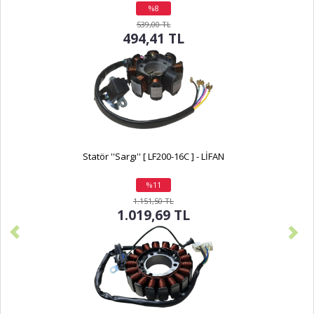
%8
indirim
539,00 TL
494,41 TL
Statör ''Sargı'' [ LF200-16C ] - LİFAN
%11
indirim
1.151,50 TL
1.019,69 TL