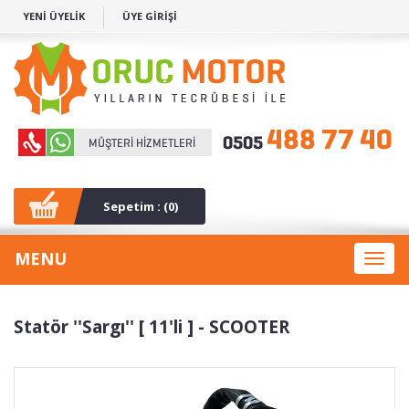
YENİ ÜYELİK
ÜYE GİRİŞİ
Sepetim : (
0
)
MENU
Toggl
naviga
Statör ''Sargı'' [ 11'li ] - SCOOTER