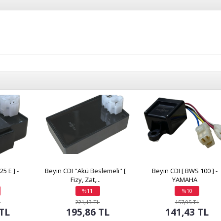
5 E ] -
Beyin CDI ''Akü Beslemeli'' [
Beyin CDI [ BWS 100 ] -
Fizy, Zat,...
YAMAHA
%11
%10
indirim
indirim
L
221,13 TL
157,95 TL
 TL
195,86 TL
141,43 TL