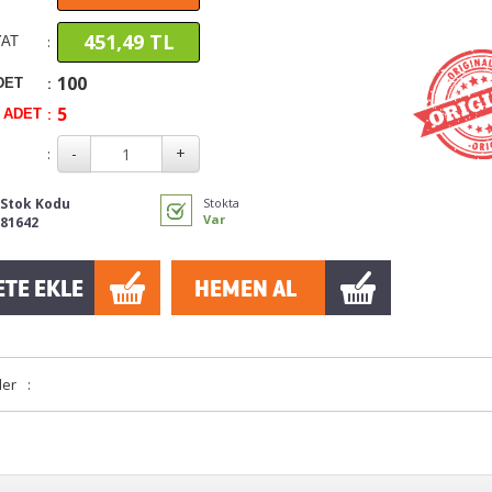
451,49 TL
:
YAT
100
:
DET
5
:
İ ADET
:
Stok Kodu
Stokta
Var
81642
ler
: