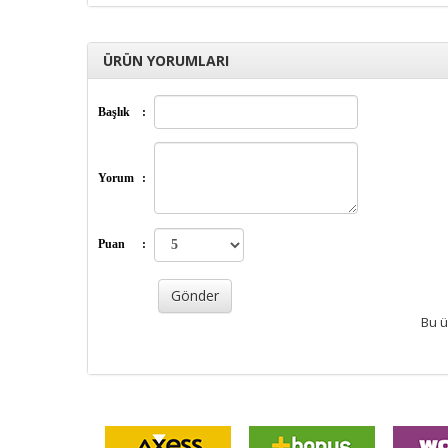
ÜRÜN YORUMLARI
Başlık
:
Yorum
:
Puan
:
Bu ü