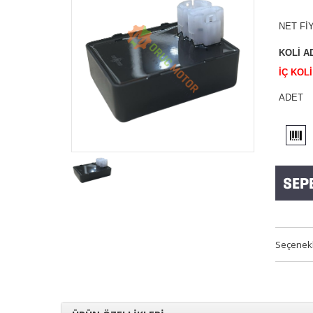
NET Fİ
KOLİ A
İÇ KOL
ADET
Seçenek