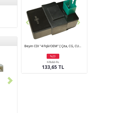
Beyin CDI ''4 Fişli/OEM'' [ Çıta, CG, CU...
%23
indirim
173,02 TL
133,65 TL