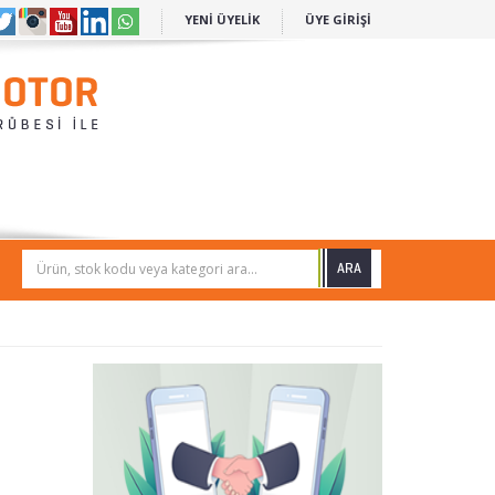
YENİ ÜYELİK
ÜYE GİRİŞİ
Ürün, stok kodu veya kategori ara...