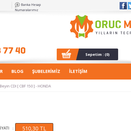
Banka Hesap
Numaralarımız
Sepetim : (
0
)
R
BLOG
ŞUBELERİMİZ
İLETİŞİM
Beyin CDI [ CBF 150 ] - HONDA
510,30 TL
:
İYATI