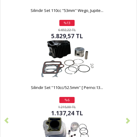
Silindir Set 110cc ''53mm'' Wego, Jupite...
%13
indirim
6.692,22 TL
5.829,57 TL
Silindir Set ''110cc/52.5mm'' [ Perno:13...
%6
indirim
1.215,00 TL
1.137,24 TL