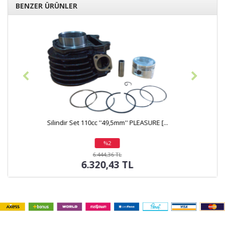
BENZER ÜRÜNLER
Silindir Set 110cc ''13 Perno'' [ 49mm, ...
%11
indirim
1.388,02 TL
1.230,55 TL