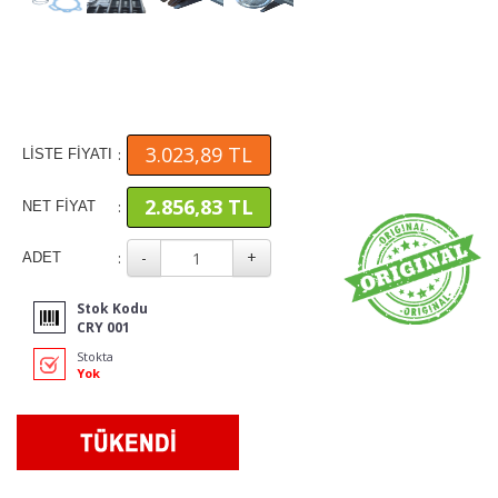
3.023,89 TL
:
LİSTE FİYATI
2.856,83 TL
:
NET FİYAT
:
ADET
Stok Kodu
CRY 001
Stokta
Yok