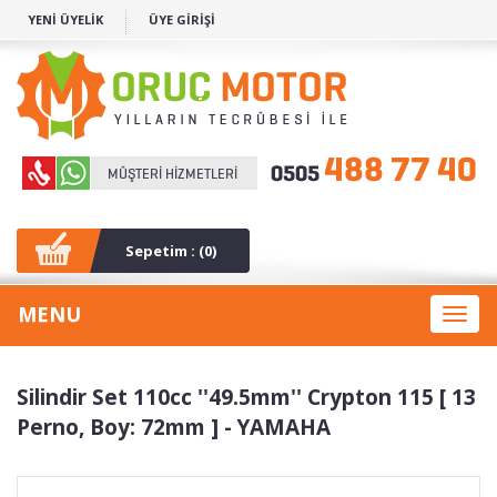
YENİ ÜYELİK
ÜYE GİRİŞİ
Sepetim : (
0
)
MENU
Toggl
naviga
Silindir Set 110cc ''49.5mm'' Crypton 115 [ 13
Perno, Boy: 72mm ] - YAMAHA