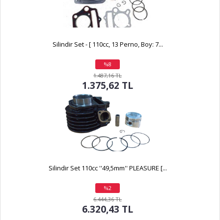
Silindir Set - [ 110cc, 13 Perno, Boy: 7...
%8
indirim
1.487,16 TL
1.375,62 TL
Silindir Set 110cc ''49,5mm'' PLEASURE [...
%2
indirim
6.444,36 TL
6.320,43 TL