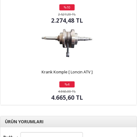
%10
indirim
2.527,20 TL
2.274,48 TL
Krank Komple [ Loncin ATV ]
%4
indirim
4.860,00 TL
4.665,60 TL
ÜRÜN YORUMLARI