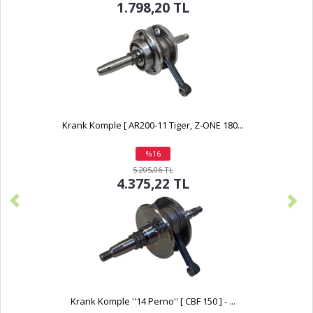
1.798,20 TL
Krank Komple [ AR200-11 Tiger, Z-ONE 180...
%16
indirim
5.205,06 TL
4.375,22 TL
Krank Komple ''14 Perno'' [ CBF 150 ] - ...