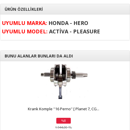
ÜRÜN ÖZELLİKLERİ
UYUMLU MARKA:
HONDA - HERO
UYUMLU MODEL:
ACTİVA - PLEASURE
BUNU ALANLAR BUNLARI DA ALDI
Krank Komple ''16 Perno'' [ Planet 7, CG...
%8
indirim
1.944,00 TL