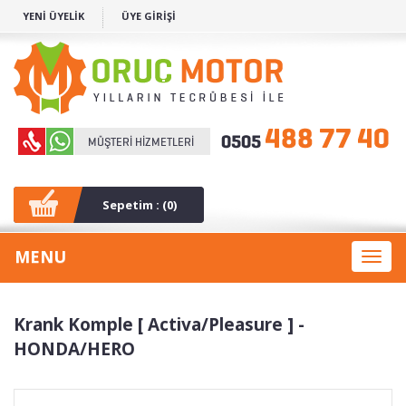
YENİ ÜYELİK
ÜYE GİRİŞİ
Sepetim : (
0
)
MENU
Toggl
naviga
Krank Komple [ Activa/Pleasure ] -
HONDA/HERO