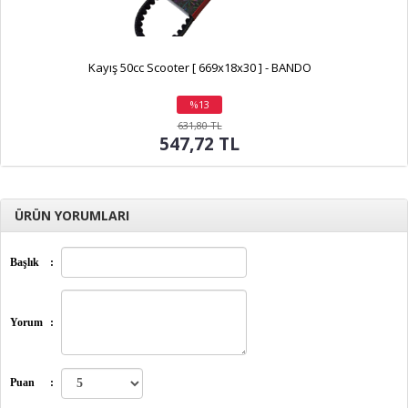
Kayış 50cc Scooter [ 669x18x30 ] - BANDO
%13
indirim
631,80 TL
547,72 TL
ÜRÜN YORUMLARI
Başlık
:
Yorum
:
Puan
: