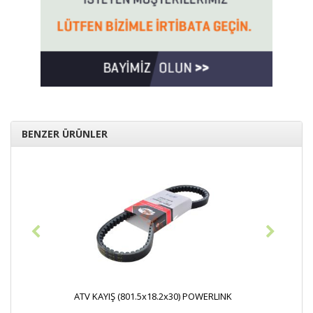
BENZER ÜRÜNLER
V KAYIŞ (801.5x18.2x30) POWERLINK
Kayış ''50cc