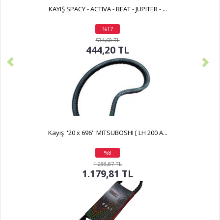
KAYIŞ SPACY - ACTIVA - BEAT - JUPITER - ...
%17
indirim
534,60 TL
444,20 TL
Kayış ''20 x 696'' MITSUBOSHI [ LH 200 A...
%8
indirim
1.288,87 TL
1.179,81 TL