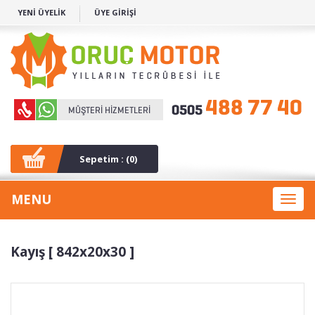
YENİ ÜYELİK
ÜYE GİRİŞİ
Sepetim : (
0
)
MENU
Toggl
naviga
Kayış [ 842x20x30 ]