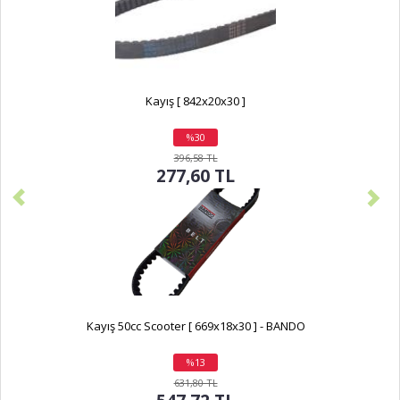
Kayış [ 842x20x30 ]
%30
indirim
396,58 TL
277,60 TL
Kayış 50cc Scooter [ 669x18x30 ] - BANDO
%13
indirim
631,80 TL