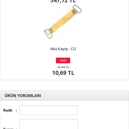
547,72 TL
Akü Kayışı - CG
%45
indirim
19,44 TL
10,69 TL
ÜRÜN YORUMLARI
Başlık
: