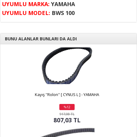
UYUMLU MARKA:
YAMAHA
UYUMLU MODEL:
BWS 100
BUNU ALANLAR BUNLARI DA ALDI
Kayış ''Rolon'' [ CYNUS L ] - YAMAHA
%12
indirim
917,08 TL
807,03 TL