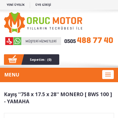
YENİ ÜYELİK
ÜYE GİRİŞİ
Sepetim : (
0
)
MENU
Toggl
naviga
Kayış ''758 x 17.5 x 28'' MONERO [ BWS 100 ]
- YAMAHA