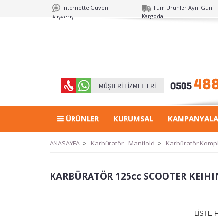
İnternette Güvenli
Tüm Ürünler Aynı Gün
Kargoda
Alışveriş
ÜRÜNLER
KURUMSAL
KAMPANYALA
ANASAYFA
>
Karbüratör - Manifold
>
Karbüratör Komp
KARBÜRATÖR 125cc SCOOTER KEIHI
LİSTE F