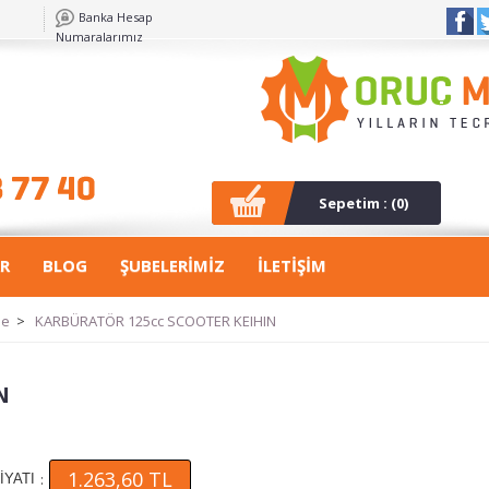
Banka Hesap
Numaralarımız
Sepetim : (
0
)
R
BLOG
ŞUBELERİMİZ
İLETİŞİM
le
>
KARBÜRATÖR 125cc SCOOTER KEIHIN
N
1.263,60 TL
:
İYATI