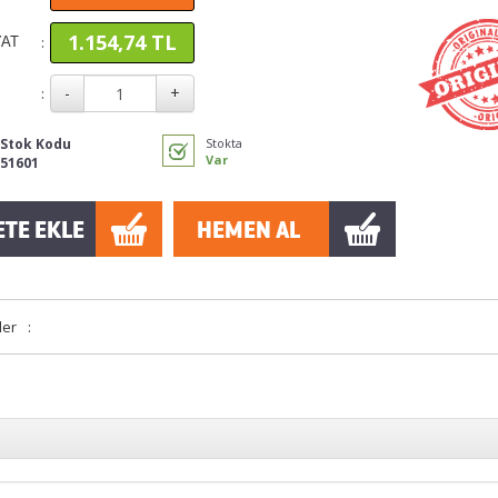
1.154,74 TL
:
YAT
:
Stok Kodu
Stokta
Var
51601
ler
: