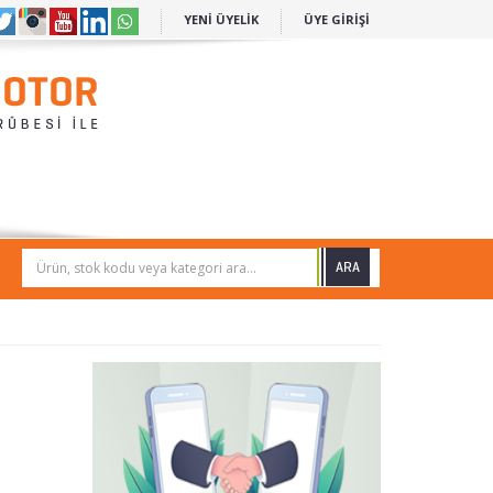
YENİ ÜYELİK
ÜYE GİRİŞİ
Ürün, stok kodu veya kategori ara...