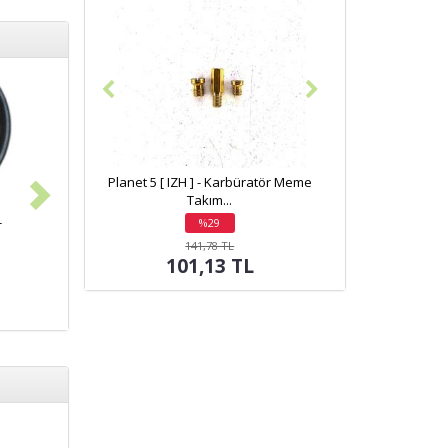
Planet 5 [ IZH ] - Karbüratör Meme
Takım...
-
%29
indirim
141,78 TL
101,13 TL