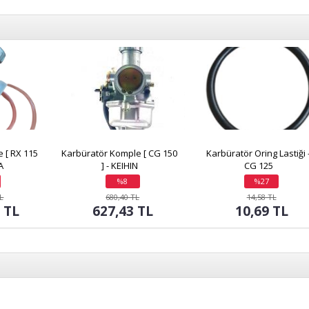
 [ RX 115
Karbüratör Komple [ CG 150
Karbüratör Oring Lastiği 
A
] - KEIHIN
CG 125
%8
%27
indirim
indirim
TL
680,40 TL
14,58 TL
6 TL
627,43 TL
10,69 TL