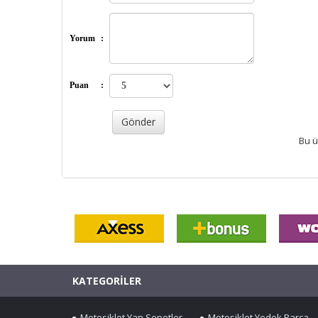
Yorum
:
Puan
:
Bu ü
KATEGORİLER
Motosiklet Yan Sepetler
Motosiklet Yedek Parça