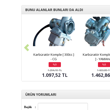
BUNU ALANLAR BUNLARI DA ALDI
Karbüratör Komple [ 300cc ]
Karbüratör Komple
- CG
] - YAMAH
%9
%9
indirim
indirim
1.204,10 TL
1.603,80 
1.097,52 TL
1.462,8
ÜRÜN YORUMLARI
Başlık
: