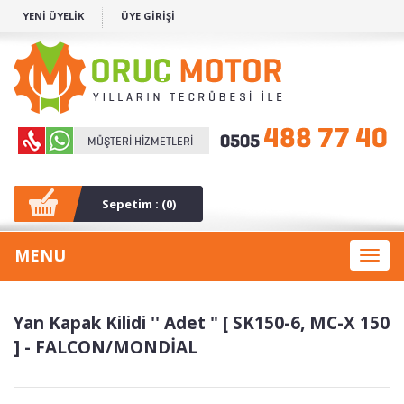
YENİ ÜYELİK
ÜYE GİRİŞİ
Sepetim : (
0
)
MENU
Toggl
naviga
Yan Kapak Kilidi '' Adet " [ SK150-6, MC-X 150
] - FALCON/MONDİAL