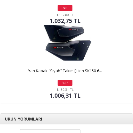
%8
indirim
1.117,80 TL
1.032,75 TL
Yan Kapak ''Siyah'' Takım [ Lion SK150-6...
%15
indirim
1.180,31 TL
1.006,31 TL
ÜRÜN YORUMLARI