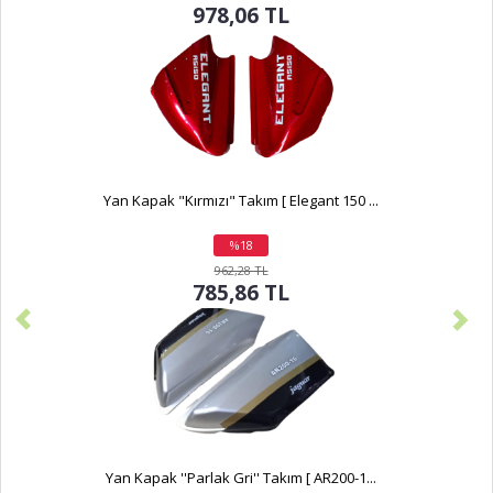
978,06 TL
Yan Kapak "Kırmızı" Takım [ Elegant 150 ...
%18
indirim
962,28 TL
785,86 TL
Yan Kapak ''Parlak Gri'' Takım [ AR200-1...