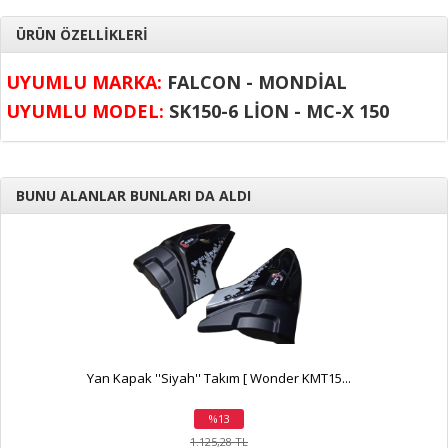
ÜRÜN ÖZELLİKLERİ
UYUMLU MARKA:
FALCON - MONDİAL
UYUMLU MODEL:
SK150-6 LİON - MC-X 150
BUNU ALANLAR BUNLARI DA ALDI
Yan Kapak ''Siyah'' Takım [ Wonder KMT15...
%13
indirim
1.125,28 TL