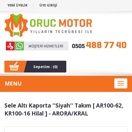
YENİ ÜYELİK
ÜYE GİRİŞİ
Sepetim : (
0
)
MENU
Toggl
naviga
Sele Altı Kaporta ''Siyah'' Takım [ AR100-62,
KR100-16 Hilal ] - ARORA/KRAL