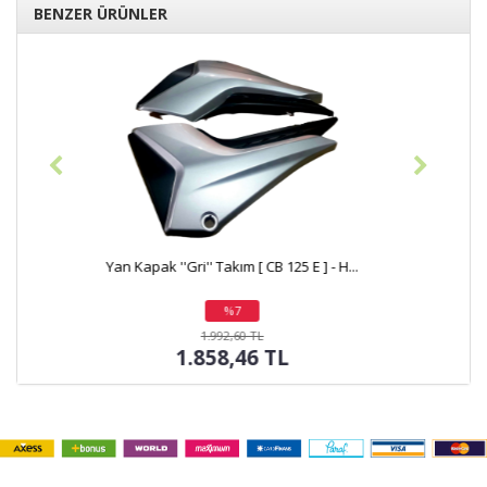
BENZER ÜRÜNLER
Benzin Deposu ''Yan Kapak'' Takım ''Renk...
%12
indirim
1.215,00 TL
1.071,63 TL