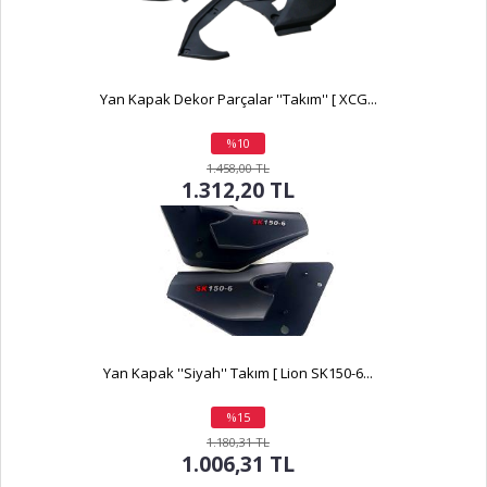
Yan Kapak Dekor Parçalar ''Takım'' [ XCG...
%10
indirim
1.458,00 TL
1.312,20 TL
Yan Kapak ''Siyah'' Takım [ Lion SK150-6...
%15
indirim
1.180,31 TL
1.006,31 TL