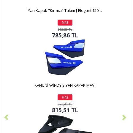
Yan Kapak "Kırmızı" Takım [ Elegant 150 ...
%18
indirim
962,28 TL
785,86 TL
KANUNİ WİNDY S YAN KAPAK MAVİ
%12
indirim
923,40 TL
815,51 TL