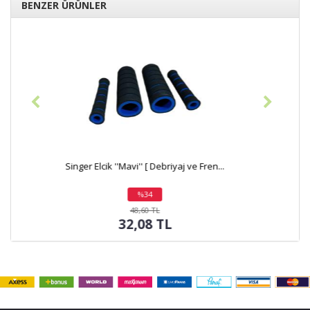
BENZER ÜRÜNLER
Singer Elcik ''Kırmızı'' [ Uzun ] - ADET
%31
indirim
38,88 TL
26,73 TL