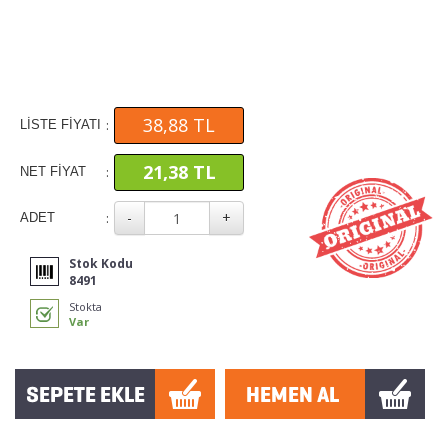
38,88 TL
:
LİSTE FİYATI
21,38 TL
:
NET FİYAT
:
ADET
Stok Kodu
8491
Stokta
Var