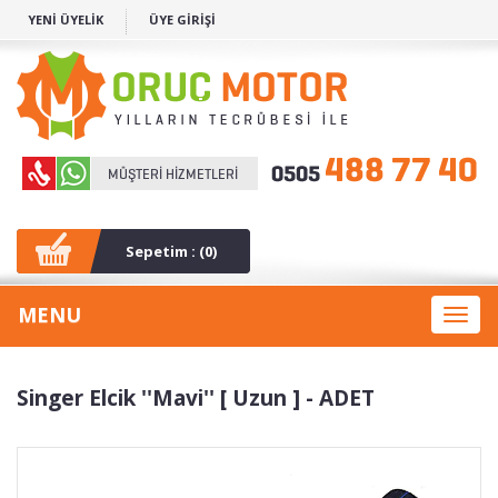
YENİ ÜYELİK
ÜYE GİRİŞİ
Sepetim : (
0
)
MENU
Toggl
naviga
Singer Elcik ''Mavi'' [ Uzun ] - ADET