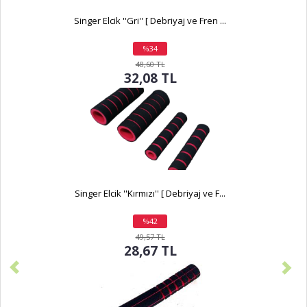
Singer Elcik ''Gri'' [ Debriyaj ve Fren ...
%34
indirim
48,60 TL
32,08 TL
Singer Elcik ''Kırmızı'' [ Debriyaj ve F...
%42
indirim
49,57 TL
28,67 TL