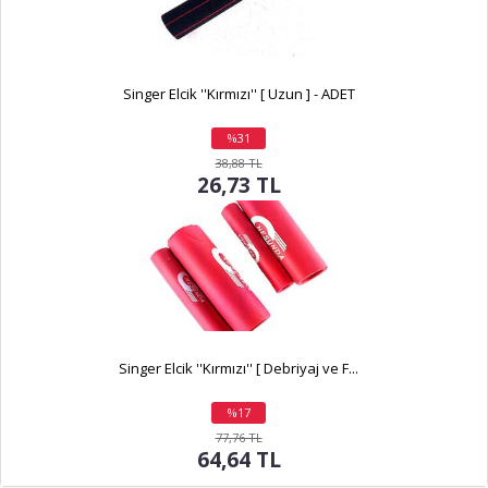
Singer Elcik ''Kırmızı'' [ Uzun ] - ADET
%31
indirim
38,88 TL
26,73 TL
Singer Elcik ''Kırmızı'' [ Debriyaj ve F...
%17
indirim
77,76 TL
64,64 TL