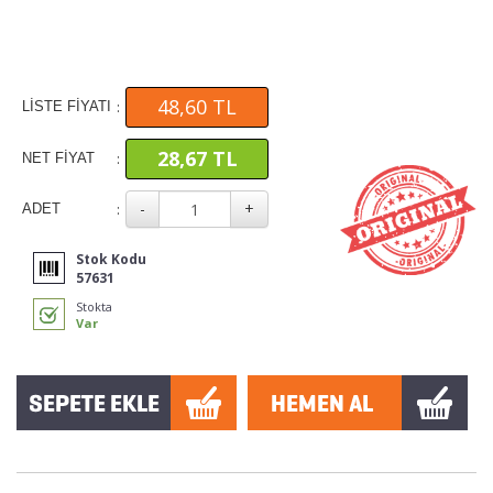
48,60 TL
:
LİSTE FİYATI
28,67 TL
:
NET FİYAT
:
ADET
Stok Kodu
57631
Stokta
Var