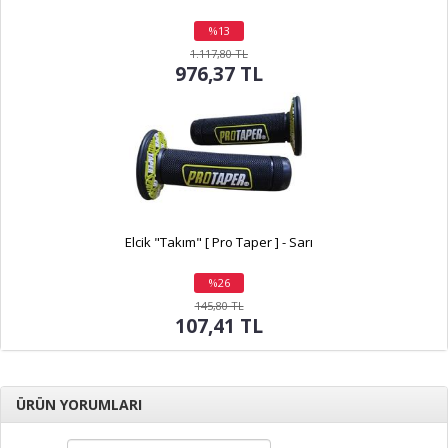
%13
indirim
1.117,80 TL
976,37 TL
Elcik "Takım" [ Pro Taper ] - Sarı
%26
indirim
145,80 TL
107,41 TL
ÜRÜN YORUMLARI