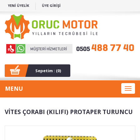
YENİ ÜYELİK
ÜYE GİRİŞİ
Sepetim : (
0
)
MENU
Toggl
naviga
VİTES ÇORABI (KILIFI) PROTAPER TURUNCU