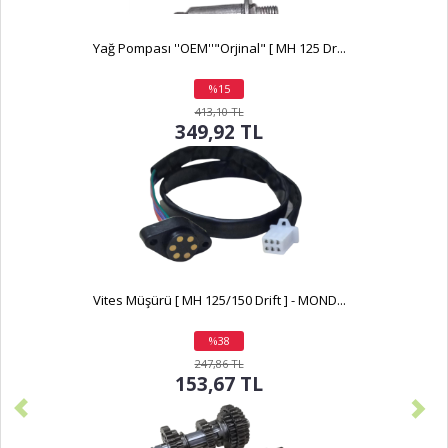
Yağ Pompası ''OEM''"Orjinal" [ MH 125 Dr...
%15
indirim
413,10 TL
349,92 TL
Vites Müşürü [ MH 125/150 Drift ] - MOND...
%38
indirim
247,86 TL
153,67 TL