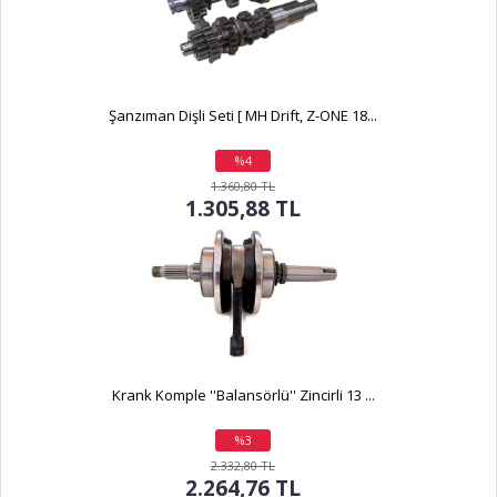
Şanzıman Dişli Seti [ MH Drift, Z-ONE 18...
%4
indirim
1.360,80 TL
1.305,88 TL
Krank Komple ''Balansörlü'' Zincirli 13 ...
%3
indirim
2.332,80 TL
2.264,76 TL