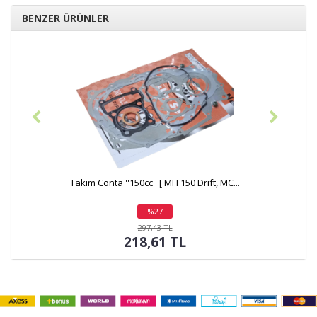
BENZER ÜRÜNLER
Silindir Set ''150cc/62mm'' [ Perno:13/B...
%12
indirim
1.409,40 TL
1.245,13 TL