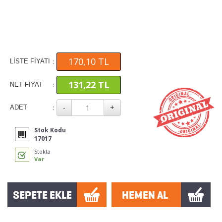
170,10 TL
:
LİSTE FİYATI
131,22 TL
:
NET FİYAT
:
ADET
Stok Kodu
17017
Stokta
Var