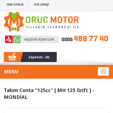
YENİ ÜYELİK
ÜYE GİRİŞİ
Sepetim : (
0
)
MENU
Toggl
naviga
Takım Conta ''125cc'' [ MH 125 Drift ] -
MONDİAL