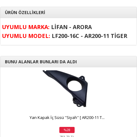
ÜRÜN ÖZELLİKLERİ
UYUMLU MARKA:
LİFAN - ARORA
UYUMLU MODEL:
LF200-16C - AR200-11 TİGER
BUNU ALANLAR BUNLARI DA ALDI
Yan Kapak İç Süsü ''Siyah'' [ AR200-11 T...
%28
indirim
783,73 TL