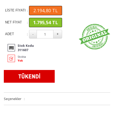
2.194,80 TL
:
LİSTE FİYATI
1.795,54 TL
:
NET FİYAT
:
ADET
Stok Kodu
311607
Stokta
Yok
Seçenekler
: