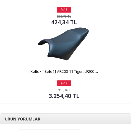
%15
indirim
500,78 TL
424,34 TL
Koltuk ( Sele ) [ AR200-11 Tiger, LF200-...
%17
indirim
3.919,16 TL
3.254,40 TL
ÜRÜN YORUMLARI