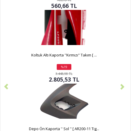
560,66 TL
Koltuk Altı Kaporta ''Kırmızı'' Takım [ ...
%19
indirim
3.448,98 TL
2.805,53 TL
Depo Ön Kaporta '' Sol '' [ AR200-11 Tig...