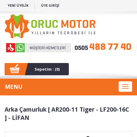
YENİ ÜYELİK
ÜYE GİRİŞİ
Sepetim : (
0
)
MENU
Toggl
naviga
Arka Çamurluk [ AR200-11 Tiger - LF200-16C
] - LİFAN