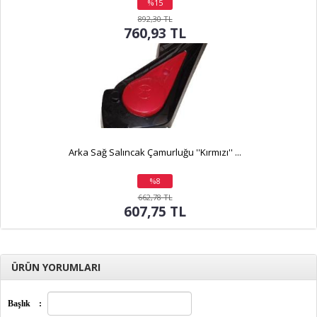
%15
indirim
892,30 TL
760,93 TL
Arka Sağ Salıncak Çamurluğu ''Kırmızı'' ...
%8
indirim
662,78 TL
607,75 TL
ÜRÜN YORUMLARI
Başlık
: