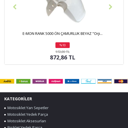
RANK 5000 ÖN ÇAMURLUK BEYAZ "Orji...
Stop Üstü Kapa
%10
indirim
972,00 TL
872,86 TL
KATEGORİLER
Motosiklet Yan Sepetler
Motosiklet Yedek Parça
Motosiklet Aksesurları
Bisiklet Yedek Parça