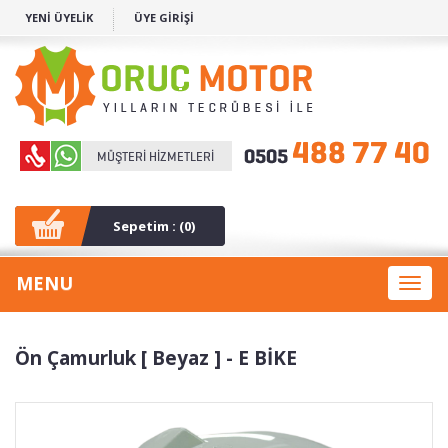
YENİ ÜYELİK
ÜYE GİRİŞİ
Sepetim : (
0
)
MENU
Toggl
naviga
Ön Çamurluk [ Beyaz ] - E BİKE