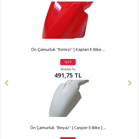
Ön Çamurluk ''Kırmızı'' [ Kaplan E-Bike ...
%17
indirim
594,86 TL
491,75 TL
Ön Çamurluk ''Beyaz'' [ Casper E-Bike ] ...