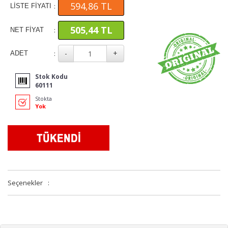
594,86 TL
:
LİSTE FİYATI
505,44 TL
:
NET FİYAT
:
ADET
Stok Kodu
60111
Stokta
Yok
Seçenekler
: