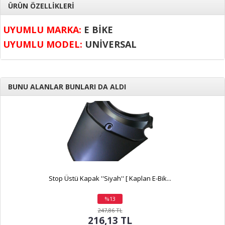
ÜRÜN ÖZELLİKLERİ
UYUMLU MARKA:
E BİKE
UYUMLU MODEL:
UNİVERSAL
BUNU ALANLAR BUNLARI DA ALDI
Stop Üstü Kapak ''Siyah'' [ Kaplan E-Bik...
%13
indirim
247,86 TL
216,13 TL