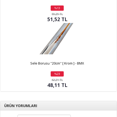
%13
indirim
59,29 TL
51,52 TL
Sele Borusu ''20cm'' [ Krom ] - BMX
%23
indirim
62,21 TL
48,11 TL
ÜRÜN YORUMLARI