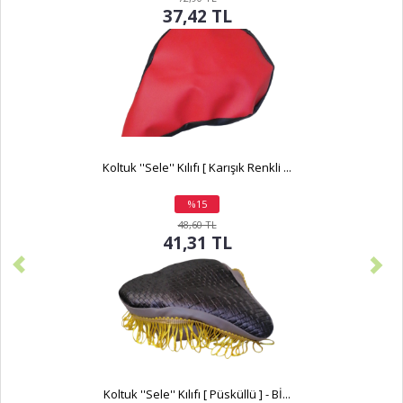
37,42 TL
Koltuk ''Sele'' Kılıfı [ Karışık Renkli ...
%15
indirim
48,60 TL
41,31 TL
Koltuk ''Sele'' Kılıfı [ Püsküllü ] - Bİ...