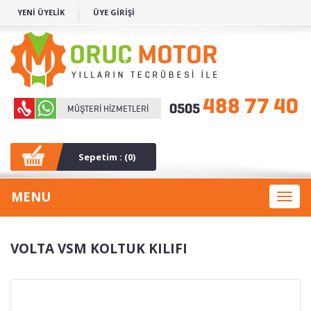
YENİ ÜYELİK
ÜYE GİRİŞİ
Sepetim : (
0
)
MENU
Toggl
naviga
VOLTA VSM KOLTUK KILIFI