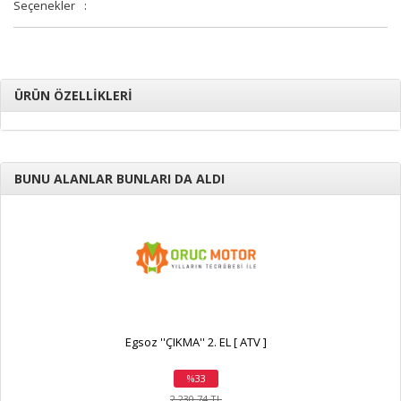
Seçenekler
:
ÜRÜN ÖZELLİKLERİ
BUNU ALANLAR BUNLARI DA ALDI
Egsoz ''ÇIKMA'' 2. EL [ ATV ]
%33
indirim
2.230,74 TL