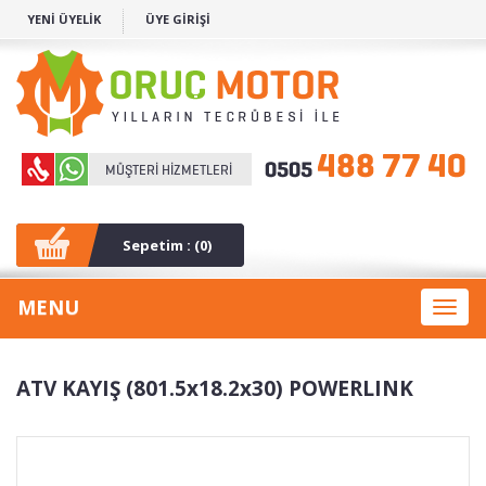
YENİ ÜYELİK
ÜYE GİRİŞİ
Sepetim : (
0
)
MENU
Toggl
naviga
ATV KAYIŞ (801.5x18.2x30) POWERLINK