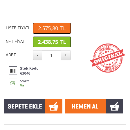
2.575,80 TL
:
LİSTE FİYATI
2.438,75 TL
:
NET FİYAT
:
ADET
Stok Kodu
63046
Stokta
Var