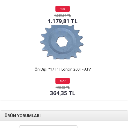
%8
indirim
1.288,87 TL
1.179,81 TL
Ön Dişli ''17 T'' [ Loncin 200 ] - ATV
%27
indirim
495,72 TL
364,35 TL
ÜRÜN YORUMLARI