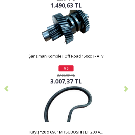
1.490,63 TL
Şanzıman Komple [ Off Road 150cc ] - ATV
%5
indirim
3.159,00 TL
3.007,37 TL
Kayış ''20 x 696'' MITSUBOSHI [ LH 200 A...