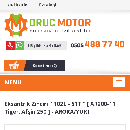
YENİ ÜYELİK
ÜYE GİRİŞİ
Sepetim : (
0
)
MENU
Toggl
naviga
Eksantrik Zinciri '' 102L - 51T '' [ AR200-11
Tiger, Afşin 250 ] - ARORA/YUKİ