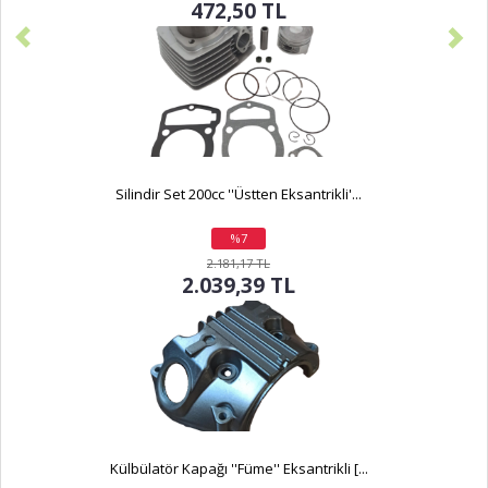
472,50 TL
Silindir Set 200cc ''Üstten Eksantrikli'...
%7
indirim
2.181,17 TL
2.039,39 TL
Külbülatör Kapağı ''Füme'' Eksantrikli [...