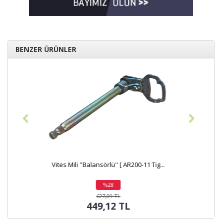
BENZER ÜRÜNLER
.
Kartel ( Blok ) ''Füme'' SAĞ 200cc ''Bal...
%5
indirim
2.776,03 TL
2.651,11 TL