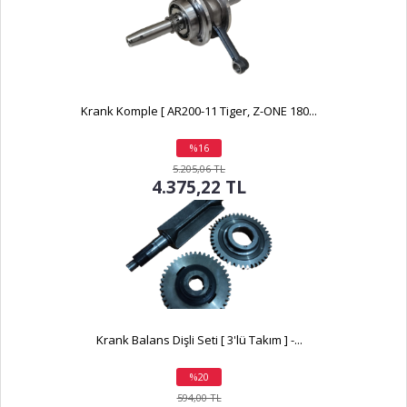
Krank Komple [ AR200-11 Tiger, Z-ONE 180...
%16
indirim
5.205,06 TL
4.375,22 TL
Krank Balans Dişli Seti [ 3'lü Takım ] -...
%20
indirim
594,00 TL