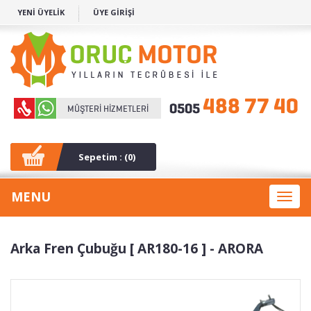
YENİ ÜYELİK
ÜYE GİRİŞİ
Sepetim : (
0
)
MENU
Toggl
naviga
Arka Fren Çubuğu [ AR180-16 ] - ARORA