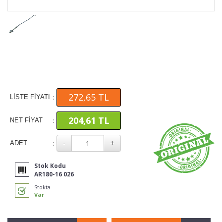
272,65 TL
:
LİSTE FİYATI
204,61 TL
:
NET FİYAT
:
ADET
Stok Kodu
AR180-16 026
Stokta
Var