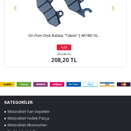
Ön Fren Disk Balata ''Takım'' [ AR180-16...
%30
indirim
297,43 TL
208,20 TL
KATEGORİLER
Motosiklet Yan Sepetler
Motosiklet Yedek Parça
Motosiklet Aksesurları