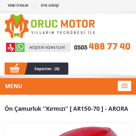
YENİ ÜYELİK
ÜYE GİRİŞİ
Sepetim : (
0
)
MENU
Toggl
naviga
Ön Çamurluk ''Kırmızı'' [ AR150-70 ] - ARORA