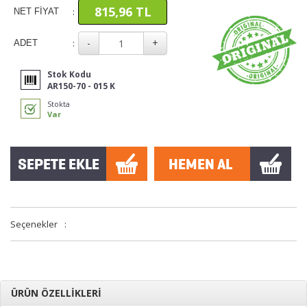
815,96 TL
:
NET FİYAT
:
ADET
Stok Kodu
AR150-70 - 015 K
Stokta
Var
Seçenekler
:
ÜRÜN ÖZELLİKLERİ