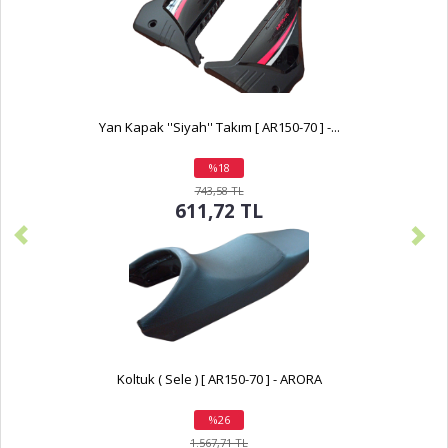
Yan Kapak ''Siyah'' Takım [ AR150-70 ] -...
%18
indirim
743,58 TL
611,72 TL
Koltuk ( Sele ) [ AR150-70 ] - ARORA
%26
indirim
1.567,71 TL