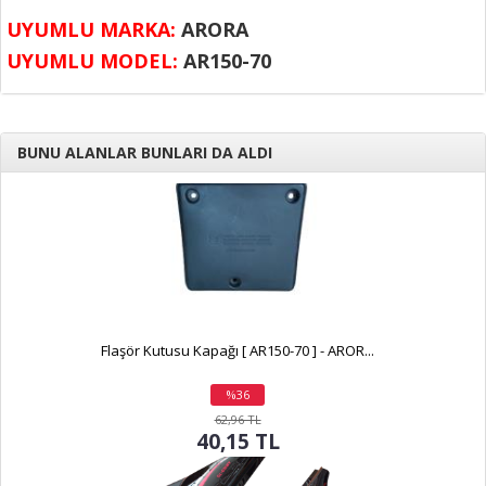
UYUMLU MARKA:
ARORA
UYUMLU MODEL:
AR150-70
BUNU ALANLAR BUNLARI DA ALDI
Flaşör Kutusu Kapağı [ AR150-70 ] - AROR...
%36
indirim
62,96 TL
40,15 TL