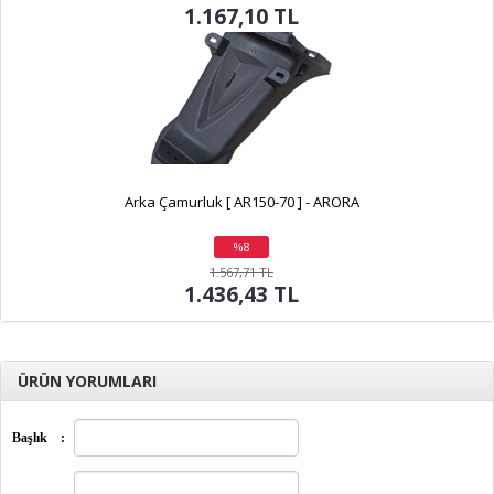
1.167,10 TL
Arka Çamurluk [ AR150-70 ] - ARORA
%8
indirim
1.567,71 TL
1.436,43 TL
ÜRÜN YORUMLARI
Başlık
: