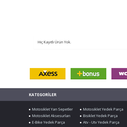
Hiç Kayıtlı Ürün Yok.
KATEGORİLER
Motosiklet Yan Sepetler
Motosiklet Yedek Parça
Motosiklet Aksesurları
Bisiklet Yedek Parça
E-Bike Yedek Parça
Atv - Utv Yedek Parça