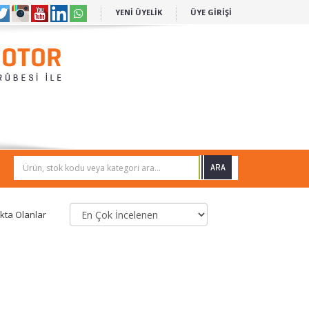
YENİ ÜYELİK
ÜYE GİRİŞİ
Ürün, stok kodu veya kategori ara...
kta Olanlar