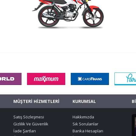
MÜŞTERİ HİZMETLERİ
KURUMSAL
B
Satış Sözleşmesi
Hakkımızda
Gizlilik Ve Güvenlik
Sık Sorulanlar
İade Şartları
Banka Hesapları