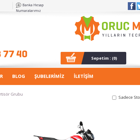
Banka Hesap
Numaralarımız
Sepetim : (
0
)
R
BLOG
ŞUBELERİMİZ
İLETİŞİM
rtisör Grubu
Sadece Sto