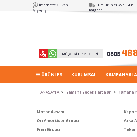
İnternette Güvenli
Tüm Ürünler Aynı Gün
Kargoda
Alışveriş
ÜRÜNLER
KURUMSAL
KAMPANYALA
ANASAYFA
>
Yamaha Yedek Parçaları
>
Yamaha Y
Motor Aksamı
Kapor
Ön Amortisör Grubu
Arka 
Fren Grubu
Teker