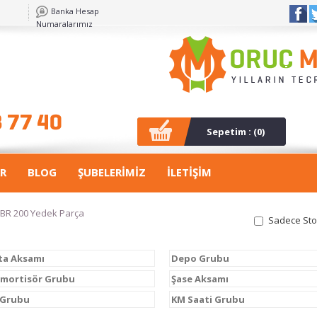
Banka Hesap
Numaralarımız
Sepetim : (
0
)
R
BLOG
ŞUBELERİMİZ
İLETİŞİM
BR 200 Yedek Parça
Sadece Sto
ta Aksamı
Depo Grubu
Amortisör Grubu
Şase Aksamı
 Grubu
KM Saati Grubu