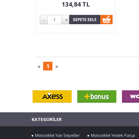
134,84
TL
«
1
»
KATEGORİLER
Motosiklet Yan Sepetler
Motosiklet Yedek Parça