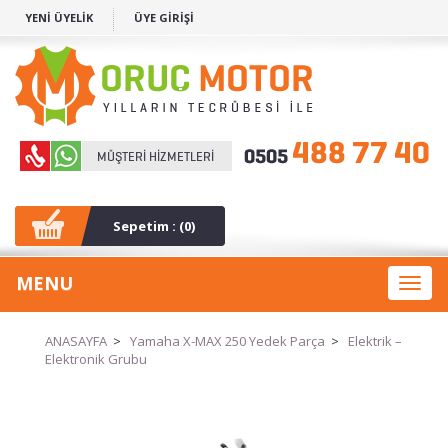
YENİ ÜYELİK
ÜYE GİRİŞİ
Sepetim : (
0
)
MENU
Toggl
naviga
ANASAYFA
>
Yamaha X-MAX 250 Yedek Parça
>
Elektrik –
Elektronik Grubu