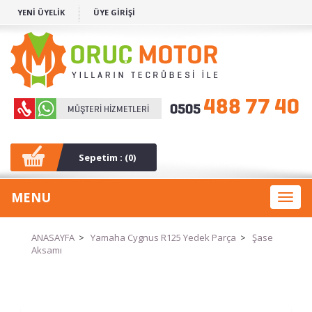
YENİ ÜYELİK
ÜYE GİRİŞİ
Sepetim : (
0
)
MENU
Toggl
naviga
ANASAYFA
>
Yamaha Cygnus R125 Yedek Parça
>
Şase
Aksamı