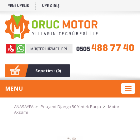
YENİ ÜYELİK
ÜYE GİRİŞİ
Sepetim : (
0
)
MENU
Toggl
naviga
ANASAYFA
>
Peugeot Django 50 Yedek Parça
>
Motor
Aksamı