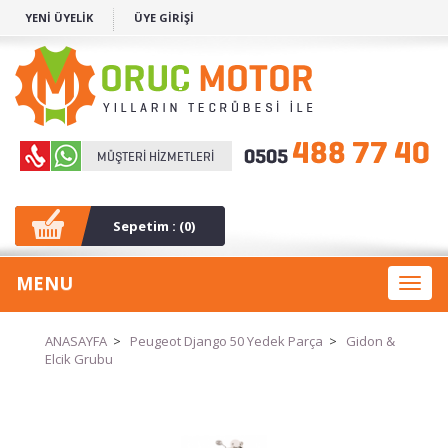
YENİ ÜYELİK
ÜYE GİRİŞİ
Sepetim : (
0
)
MENU
Toggl
naviga
ANASAYFA
>
Peugeot Django 50 Yedek Parça
>
Gidon &
Elcik Grubu