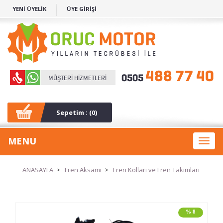
YENİ ÜYELİK
ÜYE GİRİŞİ
Sepetim : (
0
)
MENU
Toggl
naviga
ANASAYFA
>
Fren Aksamı
>
Fren Kolları ve Fren Takımları
% 8