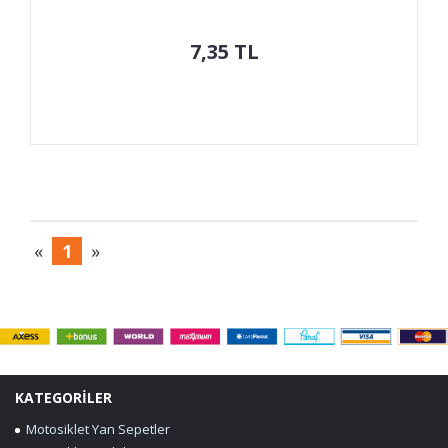
7,35
TL
«
1
»
KATEGORİLER
Motosiklet Yan Sepetler