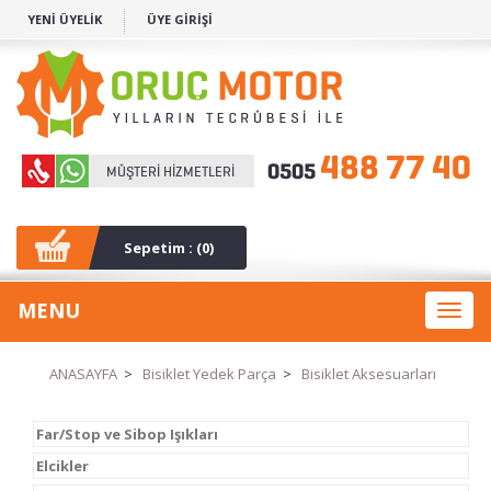
YENİ ÜYELİK
ÜYE GİRİŞİ
Sepetim : (
0
)
MENU
Toggl
naviga
ANASAYFA
>
Bisiklet Yedek Parça
>
Bisiklet Aksesuarları
Far/Stop ve Sibop Işıkları
Elcikler