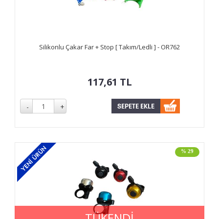
Silikonlu Çakar Far + Stop [ Takım/Ledli ] - OR762
117,61
TL
% 29
TÜKENDİ