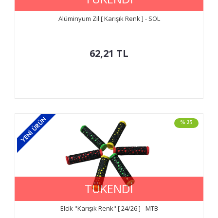
Alüminyum Zil [ Karışık Renk ] - SOL
62,21
TL
% 25
TÜKENDİ
Elcik ''Karışık Renk'' [ 24/26 ] - MTB