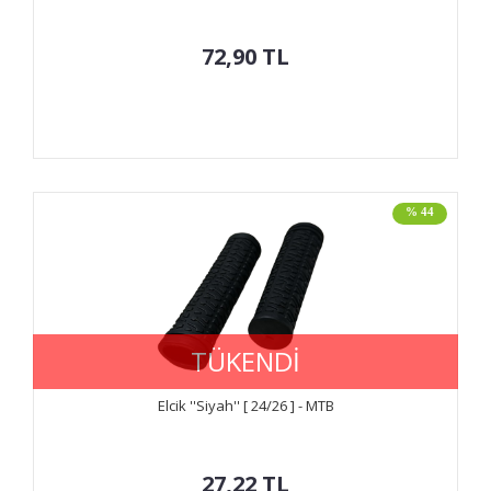
72,90
TL
% 44
TÜKENDİ
Elcik ''Siyah'' [ 24/26 ] - MTB
27,22
TL