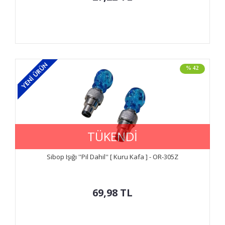
% 42
TÜKENDİ
Sibop Işığı ''Pil Dahil'' [ Kuru Kafa ] - OR-305Z
69,98
TL