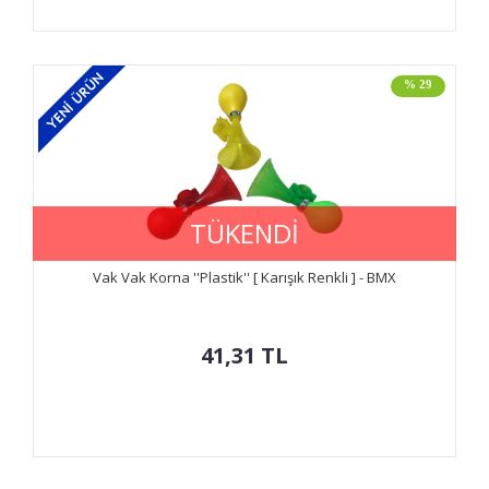
% 29
TÜKENDİ
Vak Vak Korna ''Plastik'' [ Karışık Renkli ] - BMX
41,31
TL