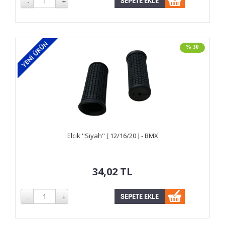
% 30
Elcik ''Siyah'' [ 12/16/20 ] - BMX
34,02
TL