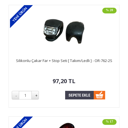
% 20
Silikonlu Çakar Far + Stop Seti [ Takım/Ledli ] - OR-762-2S
97,20
TL
% 17